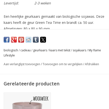
Levertijd:
2-3 weken
Een heerlijke geurkaars gemaakt van biologische sojawas. Deze
kaars heeft de geur Green Tea Time en brandt ca. 50 uur.
Afmetingen: 80 x 80 x 90 mm.
Deze geurkaars heeft een natuurlijke houten lont. Bij het
uitblazen van de kaars zul je merken dat er maar weinig rook
van de lont zal afkomen. Uiteraard is het hout dat gebruikt is
biologisch
/
cadeau
/
geurkaars
/
kaars met tekst
/
sojakaars
/
My flame
voor deze lont afkomstig van duurzame bossen
Lifestyle
Green Tea Time
Aan verlanglijst toevoegen
/
Toevoegen om te vergelijken
/
Afdrukken
Deze heerlijke mix van zuivere groene thee en frisse bamboe
geeft jouw huis een natuurlijke, frisse geur. Door de
toegevoegde bloemige accenten is dit een favoriet van velen.
Gerelateerde producten
- Tot 45% langere brandtijd
- Stoten geen roet af
- Betere geurverspreiding