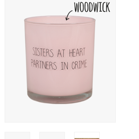
LED Kaarsen
Kaarsen accessoires
Relatiegeschenken & Bedankjes
Huisparfums
Sale
Blog
Merken