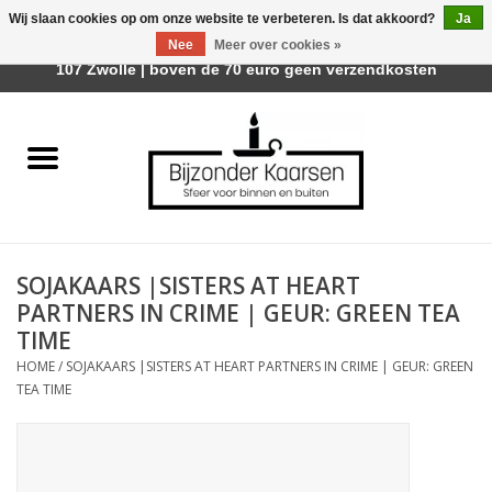
Wij slaan cookies op om onze website te verbeteren. Is dat akkoord?
Ja
Afhalen is mogelijk bij Trotz Woon & Cadeau | Belvederelaan
Nee
Meer over cookies »
0 Artikelen - €0,00
107 Zwolle | boven de 70 euro geen verzendkosten
Home
Räder Design Stories
Kaarsen
SOJAKAARS |SISTERS AT HEART
Geurkaarsen
PARTNERS IN CRIME | GEUR: GREEN TEA
TIME
Tafelhaarden
HOME
/
SOJAKAARS |SISTERS AT HEART PARTNERS IN CRIME | GEUR: GREEN
TEA TIME
Sfeer voor Buiten
Kaarsenhouders