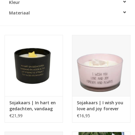
Kleur
LED Kaarsen
Materiaal
Kaarsen accessoires
Relatiegeschenken & Bedankjes
Huisparfums
Sale
Blog
Sojakaars | In hart en
Sojakaars | I wish you
gedachten, vandaag
love and joy forever
Merken
en voor altijd | Warm
and always
€21,99
€16,95
Cashmere