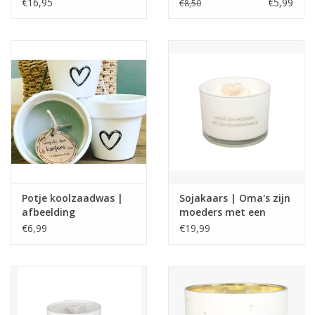
luck
| My flame
€16,95
€5,99
€8,50
Potje koolzaadwas |
Sojakaars | Oma's zijn
afbeelding
moeders met een
gouden randje | fresh
€6,99
€19,99
cotton