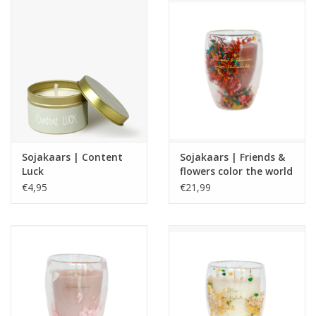
Sojakaars | Content
Sojakaars | Friends &
Luck
flowers color the world
| Silky tonka
€4,95
€21,99