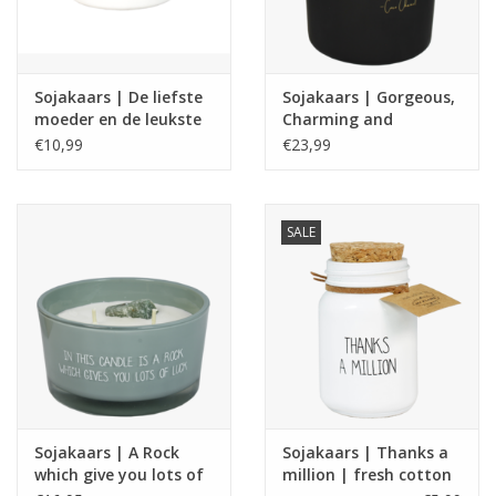
Sojakaars | De liefste
Sojakaars | Gorgeous,
moeder en de leukste
Charming and
oma | Fresh cotton
Irresistiblle | Coco
€10,99
€23,99
Chanel | My Flame
SALE
Sojakaars | A Rock
Sojakaars | Thanks a
which give you lots of
million | fresh cotton