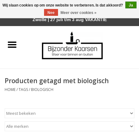
Wij slaan cookies op om onze website te verbeteren. Is dat akkoord?
Ja
Afhalen is mogelijk bij mijn winkel Trotz | Belvederelaan 107
Nee
Meer over cookies »
0 Artikelen - €0,00
Zwolle | 27 juli t/m 3 aug VAKANTIE
Home
Räder Design Stories
Kaarsen
Producten getagd met biologisch
Geurkaarsen
HOME
/
TAGS
/
BIOLOGISCH
Tafelhaarden
Sfeer voor Buiten
Kaarsenhouders