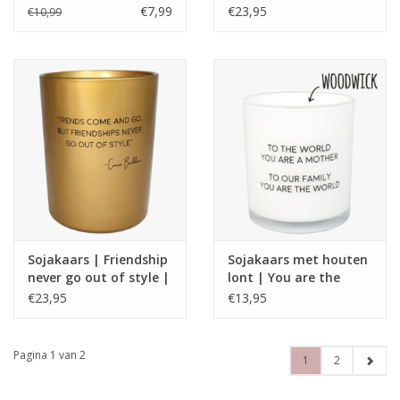
Lavender Fields | My
all the way | Winter
€7,99
€23,95
€10,99
Flame
wood | My Flame
Sojakaars | Friendship
Sojakaars met houten
never go out of style |
lont | You are the
Carrie Bradshaw | My
world
€23,95
€13,95
Flame
Pagina 1 van 2
1
2