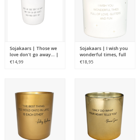
Sojakaars | Those we
Sojakaars | I wish you
love don't go away... |
wonderful times, full
Fresh cotton
of love, glitters and
€14,99
€18,95
fun | Winter Wood |
My Flame