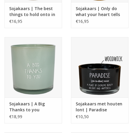
Sojakaars | The best
Sojakaars | Only do
things to hold onto in
what your heart tells
life is each other |
you | Princes Diana
€16,95
€16,95
Audrey Hepburn | My
Flame
Sojakaars | A Big
Sojakaars met houten
Thanks to you
lont | Paradise
€18,99
€10,50