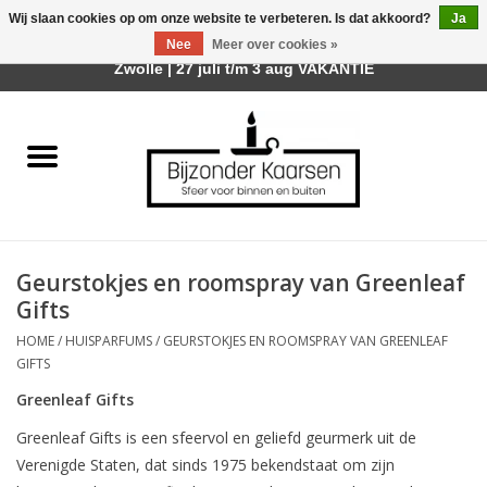
Wij slaan cookies op om onze website te verbeteren. Is dat akkoord?
Ja
Afhalen is mogelijk bij mijn winkel Trotz | Belvederelaan 107
Nee
Meer over cookies »
0 Artikelen - €0,00
Zwolle | 27 juli t/m 3 aug VAKANTIE
Home
Räder Design Stories
Kaarsen
Geurstokjes en roomspray van Greenleaf
Geurkaarsen
Gifts
HOME
/
HUISPARFUMS
/
GEURSTOKJES EN ROOMSPRAY VAN GREENLEAF
Tafelhaarden
GIFTS
Greenleaf Gifts
Sfeer voor Buiten
Greenleaf Gifts is een sfeervol en geliefd geurmerk uit de
Verenigde Staten, dat sinds 1975 bekendstaat om zijn
Kaarsenhouders