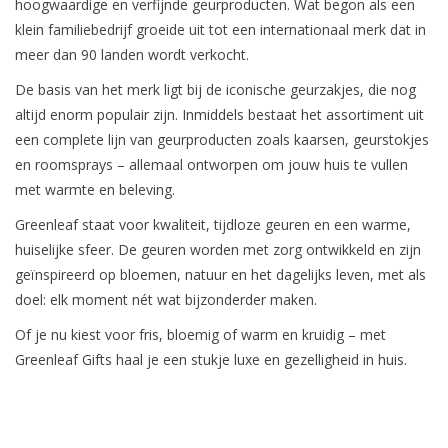
hoogwaardige en verfijnde geurproducten. Wat begon als een
klein familiebedrijf groeide uit tot een internationaal merk dat in
LED Kaarsen
meer dan 90 landen wordt verkocht.
De basis van het merk ligt bij de iconische geurzakjes, die nog
Kaarsen accessoires
altijd enorm populair zijn. Inmiddels bestaat het assortiment uit
een complete lijn van geurproducten zoals kaarsen, geurstokjes
Relatiegeschenken & Bedankjes
en roomsprays – allemaal ontworpen om jouw huis te vullen
met warmte en beleving.
Huisparfums
Greenleaf staat voor kwaliteit, tijdloze geuren en een warme,
huiselijke sfeer. De geuren worden met zorg ontwikkeld en zijn
Sale
geïnspireerd op bloemen, natuur en het dagelijks leven, met als
doel: elk moment nét wat bijzonderder maken.
Blog
Of je nu kiest voor fris, bloemig of warm en kruidig – met
Greenleaf Gifts haal je een stukje luxe en gezelligheid in huis.
Merken