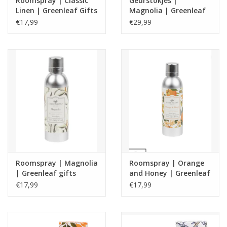
Roomspray | Classic
Geurstokjes |
Linen | Greenleaf Gifts
Magnolia | Greenleaf
gifts
€17,99
€29,99
Roomspray | Magnolia
Roomspray | Orange
| Greenleaf gifts
and Honey | Greenleaf
Gifts
€17,99
€17,99