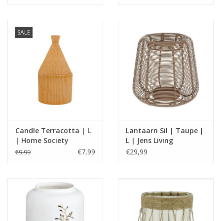
SALE
Candle Terracotta | L
Lantaarn Sil | Taupe |
| Home Society
L | Jens Living
€7,99
€29,99
€9,99