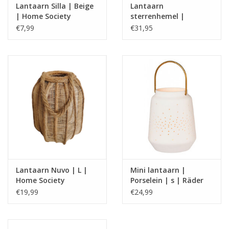
Lantaarn Silla | Beige
Lantaarn
| Home Society
sterrenhemel |
Porselein | S | Räder
€7,99
€31,95
Lantaarn Nuvo | L |
Mini lantaarn |
Home Society
Porselein | s | Räder
€19,99
€24,99