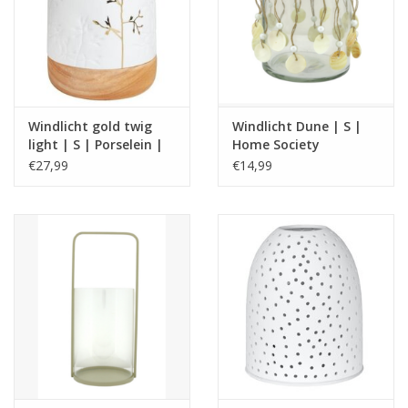
Windlicht gold twig
Windlicht Dune | S |
light | S | Porselein |
Home Society
Räder
€27,99
€14,99