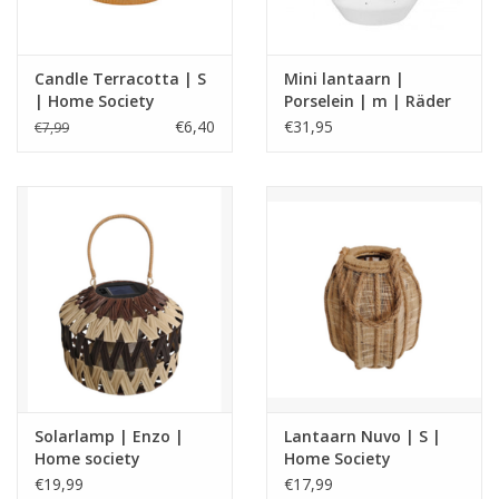
Candle Terracotta | S
Mini lantaarn |
| Home Society
Porselein | m | Räder
€6,40
€31,95
€7,99
Solarlamp | Enzo |
Lantaarn Nuvo | S |
Home society
Home Society
€19,99
€17,99