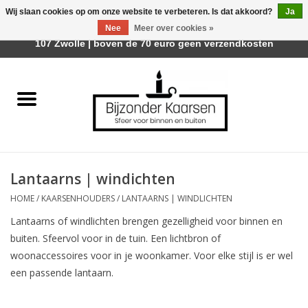
Wij slaan cookies op om onze website te verbeteren. Is dat akkoord?
Ja
Afhalen is mogelijk bij Trotz Woon & Cadeau | Belvederelaan
Nee
Meer over cookies »
0 Artikelen - €0,00
107 Zwolle | boven de 70 euro geen verzendkosten
Home
Räder Design Stories
Kaarsen
Lantaarns | windichten
Geurkaarsen
HOME
/
KAARSENHOUDERS
/
LANTAARNS | WINDLICHTEN
Lantaarns of windlichten brengen gezelligheid voor binnen en
Tafelhaarden
buiten. Sfeervol voor in de tuin. Een lichtbron of
woonaccessoires voor in je woonkamer. Voor elke stijl is er wel
Sfeer voor Buiten
een passende lantaarn.
Kaarsenhouders