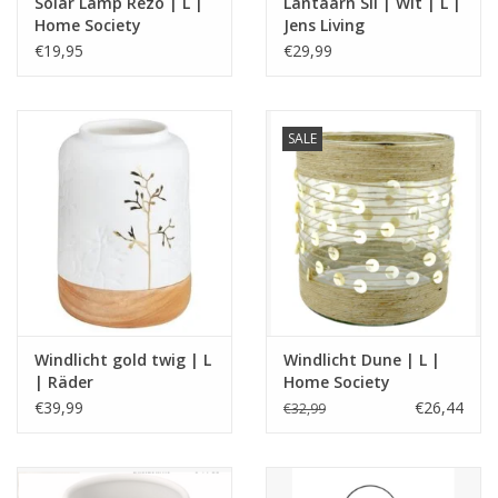
Solar Lamp Rezo | L |
Lantaarn Sil | Wit | L |
Home Society
Jens Living
€19,95
€29,99
SALE
Windlicht gold twig | L
Windlicht Dune | L |
| Räder
Home Society
€39,99
€26,44
€32,99