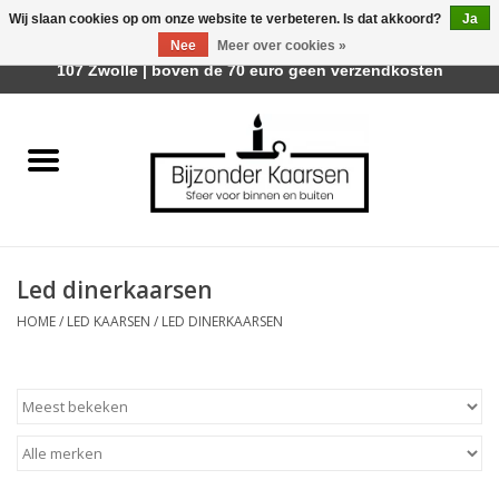
Wij slaan cookies op om onze website te verbeteren. Is dat akkoord?
Ja
Afhalen is mogelijk bij Trotz Woon & Cadeau | Belvederelaan
Nee
Meer over cookies »
0 Artikelen - €0,00
107 Zwolle | boven de 70 euro geen verzendkosten
Home
Räder Design Stories
Kaarsen
Led dinerkaarsen
Geurkaarsen
HOME
/
LED KAARSEN
/
LED DINERKAARSEN
Tafelhaarden
Sfeer voor Buiten
Kaarsenhouders