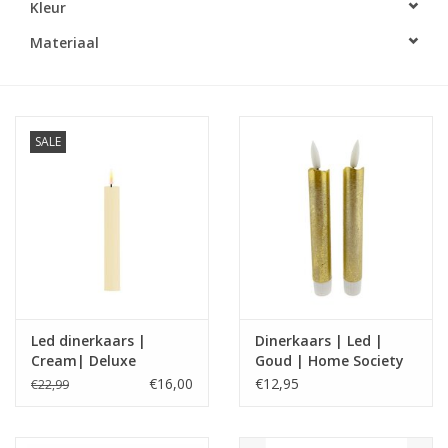
Kleur
LED Kaarsen
Materiaal
Kaarsen accessoires
SALE
Relatiegeschenken & Bedankjes
Huisparfums
Sale
Blog
Led dinerkaars |
Dinerkaars | Led |
Cream| Deluxe
Goud | Home Society
Merken
Homeart
€16,00
€12,95
€22,99