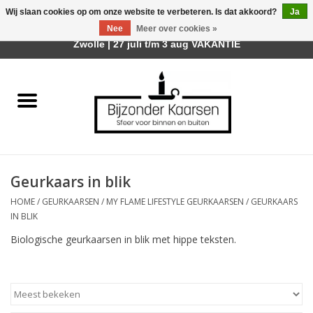
Wij slaan cookies op om onze website te verbeteren. Is dat akkoord?
Ja
Afhalen is mogelijk bij mijn winkel Trotz | Belvederelaan 107
Nee
Meer over cookies »
0 Artikelen - €0,00
Zwolle | 27 juli t/m 3 aug VAKANTIE
Home
Räder Design Stories
Kaarsen
Geurkaars in blik
Geurkaarsen
HOME
/
GEURKAARSEN
/
MY FLAME LIFESTYLE GEURKAARSEN
/
GEURKAARS
IN BLIK
Tafelhaarden
Biologische geurkaarsen in blik met hippe teksten.
Sfeer voor Buiten
Kaarsenhouders