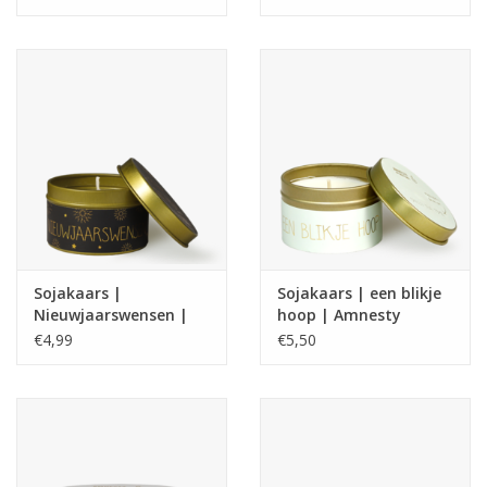
Sojakaars |
Sojakaars | een blikje
Nieuwjaarswensen |
hoop | Amnesty
Geur : Winter Glow |
€4,99
€5,50
My Flame