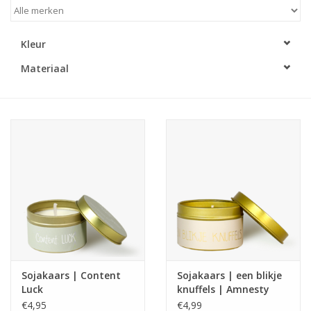
LED Kaarsen
Kleur
Kaarsen accessoires
Materiaal
Relatiegeschenken & Bedankjes
Huisparfums
Sale
Blog
Merken
Sojakaars | Content
Sojakaars | een blikje
Luck
knuffels | Amnesty
€4,95
€4,99