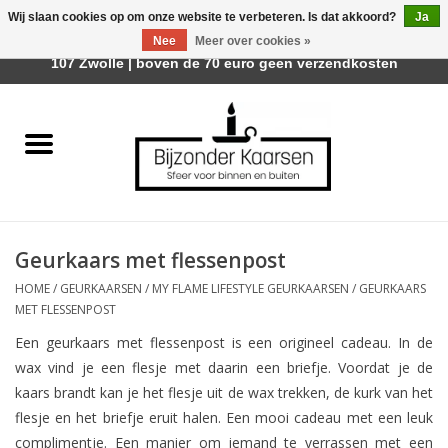
Wij slaan cookies op om onze website te verbeteren. Is dat akkoord?
Ja
Afhalen is mogelijk bij Trotz Woon & Cadeau | Belvederelaan
Nee
Meer over cookies »
0 Artikelen - €0,00
107 Zwolle | boven de 70 euro geen verzendkosten
Home
Räder Design Stories
Kaarsen
Geurkaars met flessenpost
Geurkaarsen
HOME
/
GEURKAARSEN
/
MY FLAME LIFESTYLE GEURKAARSEN
/
GEURKAARS
MET FLESSENPOST
Tafelhaarden
Een geurkaars met flessenpost is een origineel cadeau. In de
wax vind je een flesje met daarin een briefje. Voordat je de
Sfeer voor Buiten
kaars brandt kan je het flesje uit de wax trekken, de kurk van het
flesje en het briefje eruit halen. Een mooi cadeau met een leuk
Kaarsenhouders
complimentje. Een manier om iemand te verrassen met een