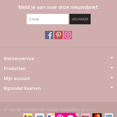
Meld je aan voor onze nieuwsbrief:
ABONNEER
Klantenservice
Producten
Mijn account
Bijzonder Kaarsen
© Copyright 2026 Bijzonder Kaarsen - Powered by
Lightspeed