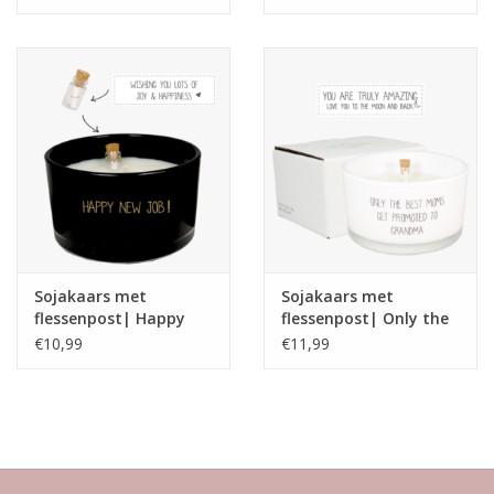
bamboo
| My Flame
Sojakaars met
Sojakaars met
flessenpost| Happy
flessenpost| Only the
New Job | Warm
best moms get
€10,99
€11,99
Cashmere
promoted to
grandma| Fresh
Cotton