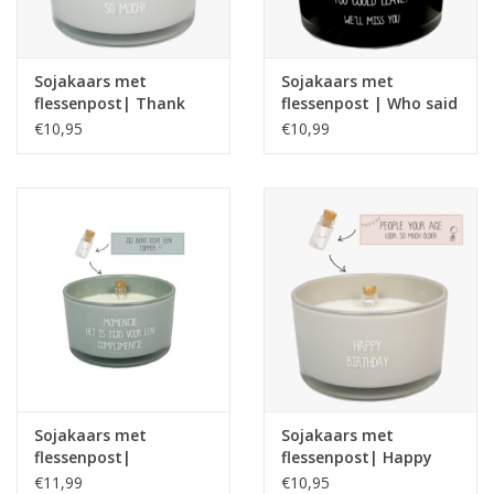
Sojakaars met
Sojakaars met
flessenpost| Thank
flessenpost | Who said
you so much | Amber's
you could leave| Warm
€10,95
€10,99
Secret
Cashmere
Sojakaars met
Sojakaars met
flessenpost|
flessenpost| Happy
Complimentje| Minty
Birtday | Fig's Delight
€11,99
€10,95