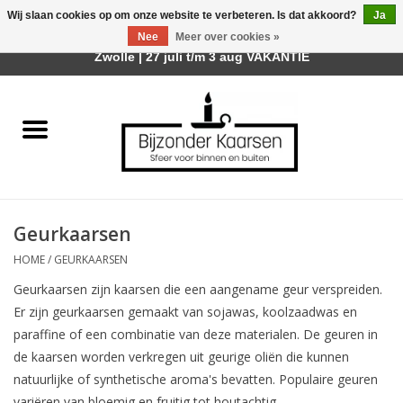
Wij slaan cookies op om onze website te verbeteren. Is dat akkoord?
Ja
Afhalen is mogelijk bij mijn winkel Trotz | Belvederelaan 107
Nee
Meer over cookies »
0 Artikelen - €0,00
Zwolle | 27 juli t/m 3 aug VAKANTIE
Home
Räder Design Stories
Kaarsen
Geurkaarsen
Geurkaarsen
HOME
/
GEURKAARSEN
Geurkaarsen zijn kaarsen die een aangename geur verspreiden.
Tafelhaarden
Er zijn geurkaarsen gemaakt van sojawas, koolzaadwas en
paraffine of een combinatie van deze materialen. De geuren in
Sfeer voor Buiten
de kaarsen worden verkregen uit geurige oliën die kunnen
natuurlijke of synthetische aroma's bevatten. Populaire geuren
Kaarsenhouders
variëren van bloemig en fruitig tot houtachtig.