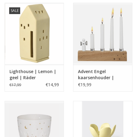
SALE
Lighthouse | Lemon |
Advent Engel
geel | Räder
kaarsenhouder |
Räder
€14,99
€19,99
€17,99