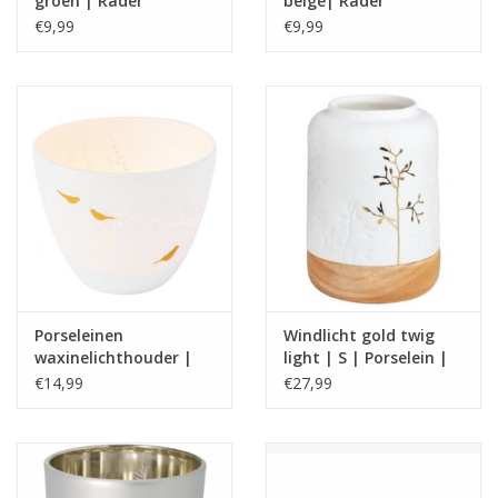
groen | Rader
beige| Rader
€9,99
€9,99
Porseleinen
Windlicht gold twig
waxinelichthouder |
light | S | Porselein |
Poetry light | vogels |
Räder
€14,99
€27,99
Rader