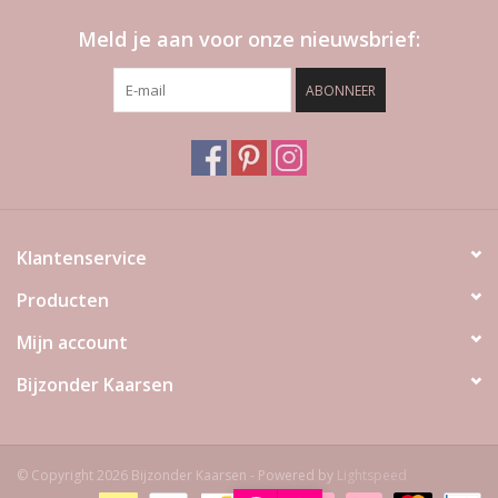
Meld je aan voor onze nieuwsbrief:
ABONNEER
Klantenservice
Producten
Mijn account
Bijzonder Kaarsen
© Copyright 2026 Bijzonder Kaarsen - Powered by
Lightspeed