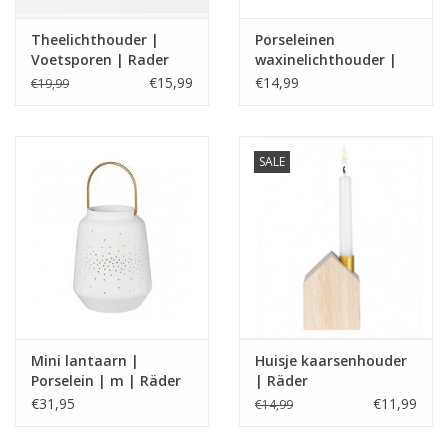
Theelichthouder |
Porseleinen
Voetsporen | Rader
waxinelichthouder |
Poetry light |
€15,99
€14,99
€19,99
Dandelion | Rader
SALE
Mini lantaarn |
Huisje kaarsenhouder
Porselein | m | Räder
| Räder
€31,95
€11,99
€14,99