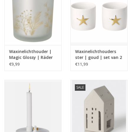
Waxinelichthouder |
Waxinelichthouders
Magic Glossy | Räder
ster | goud | set van 2
| Räder
€9,99
€11,99
SALE