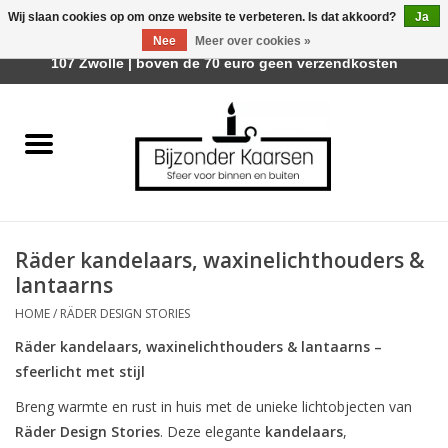
Wij slaan cookies op om onze website te verbeteren. Is dat akkoord?
Ja
Afhalen is mogelijk bij Trotz Woon & Cadeau | Belvederelaan
Nee
Meer over cookies »
0 Artikelen - €0,00
107 Zwolle | boven de 70 euro geen verzendkosten
Home
Räder Design Stories
Kaarsen
Räder kandelaars, waxinelichthouders &
Geurkaarsen
lantaarns
HOME
/
RÄDER DESIGN STORIES
Tafelhaarden
Räder kandelaars, waxinelichthouders & lantaarns –
sfeerlicht met stijl
Sfeer voor Buiten
Breng warmte en rust in huis met de unieke lichtobjecten van
Räder Design Stories
. Deze elegante
kandelaars
,
Kaarsenhouders