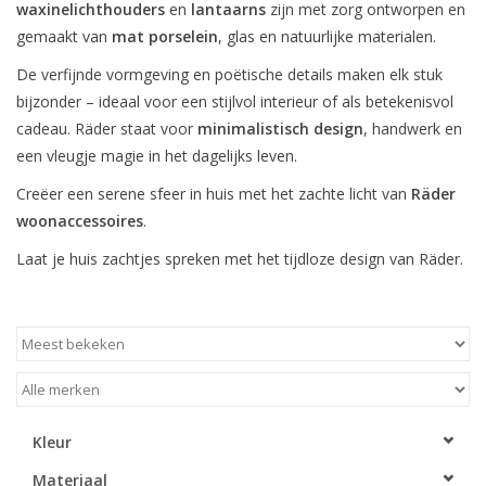
waxinelichthouders
en
lantaarns
zijn met zorg ontworpen en
gemaakt van
mat porselein
, glas en natuurlijke materialen.
LED Kaarsen
De verfijnde vormgeving en poëtische details maken elk stuk
bijzonder – ideaal voor een stijlvol interieur of als betekenisvol
Kaarsen accessoires
cadeau. Räder staat voor
minimalistisch design
, handwerk en
een vleugje magie in het dagelijks leven.
Relatiegeschenken & Bedankjes
Creëer een serene sfeer in huis met het zachte licht van
Räder
woonaccessoires
.
Huisparfums
Laat je huis zachtjes spreken met het tijdloze design van Räder.
Sale
Blog
Merken
Kleur
Materiaal