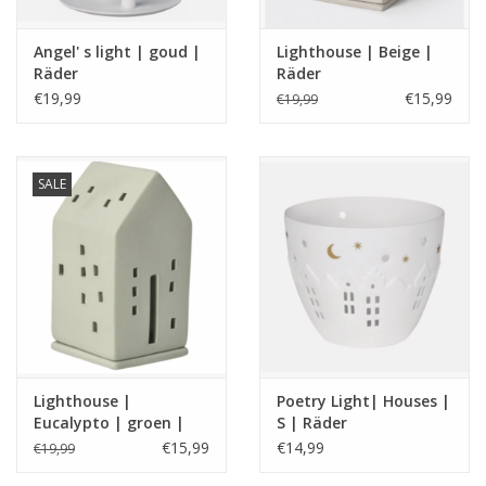
Angel' s light | goud |
Lighthouse | Beige |
Räder
Räder
€19,99
€15,99
€19,99
SALE
Lighthouse |
Poetry Light| Houses |
Eucalypto | groen |
S | Räder
Räder
€15,99
€14,99
€19,99