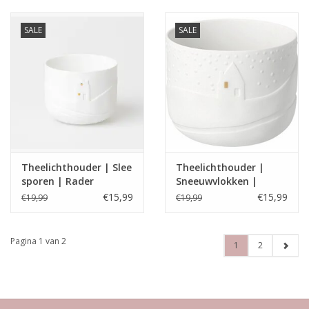
SALE
SALE
Theelichthouder | Slee
Theelichthouder |
sporen | Rader
Sneeuwvlokken |
Rader
€15,99
€15,99
€19,99
€19,99
Pagina 1 van 2
1
2