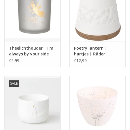
Theelichthouder | I'm
Poetry lantern |
always by your side |
hartjes | Räder
Räder
€5,99
€12,99
SALE