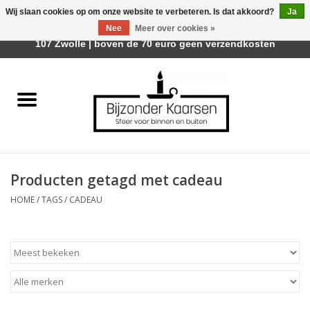
Wij slaan cookies op om onze website te verbeteren. Is dat akkoord?
Ja
Afhalen is mogelijk bij Trotz Woon & Cadeau | Belvederelaan
Nee
Meer over cookies »
0 Artikelen - €0,00
107 Zwolle | boven de 70 euro geen verzendkosten
Home
Räder Design Stories
Kaarsen
Producten getagd met cadeau
Geurkaarsen
HOME
/
TAGS
/
CADEAU
Tafelhaarden
Sfeer voor Buiten
Kaarsenhouders