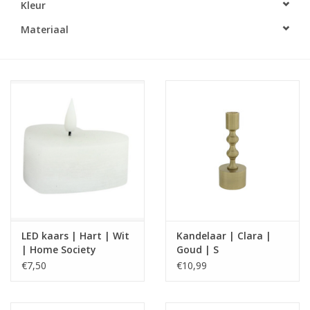
Kleur
LED Kaarsen
Materiaal
Kaarsen accessoires
Relatiegeschenken & Bedankjes
Huisparfums
Sale
Blog
LED kaars | Hart | Wit
Kandelaar | Clara |
| Home Society
Goud | S
Merken
€7,50
€10,99