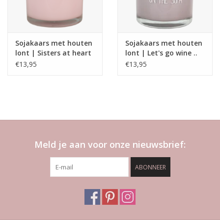
Sojakaars met houten
Sojakaars met houten
lont | Sisters at heart
lont | Let's go wine ..
Parnters in crime
€13,95
€13,95
Meld je aan voor onze nieuwsbrief:
ABONNEER