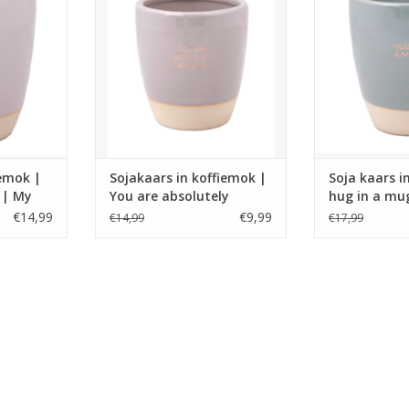
t met de
koffiemok afgewerkt met de
theemok afg
tea-riffic.
gouden print: You are absolutely
gouden print:
fabulous.
NKELWAGEN
TOEVOEGEN AAN WINKELWAGEN
emok |
Sojakaars in koffiemok |
Soja kaars 
c | My
You are absolutely
hug in a mu
fabulous | My Flame
€14,99
€9,99
€14,99
€17,99