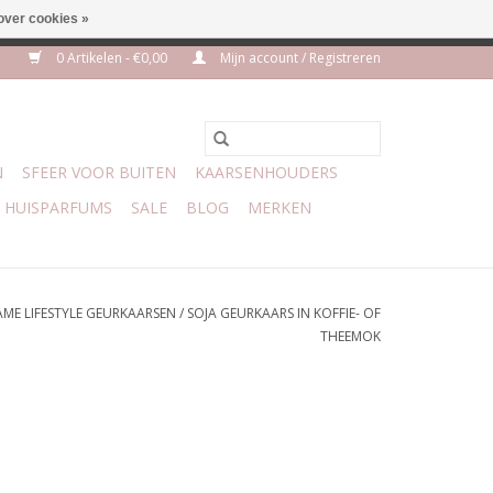
over cookies »
euro geen verzendkosten
0 Artikelen - €0,00
Mijn account / Registreren
N
SFEER VOOR BUITEN
KAARSENHOUDERS
HUISPARFUMS
SALE
BLOG
MERKEN
AME LIFESTYLE GEURKAARSEN
/
SOJA GEURKAARS IN KOFFIE- OF
THEEMOK