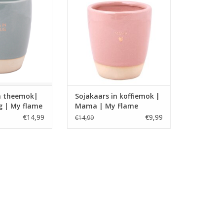
ewerkt met de
koffiemok afgewerkt met de
 Hug in a Mug.
gouden print: Mama
TOEVOEGEN AAN WINKELWAGEN
in theemok|
Sojakaars in koffiemok |
g | My flame
Mama | My Flame
€14,99
€9,99
€14,99