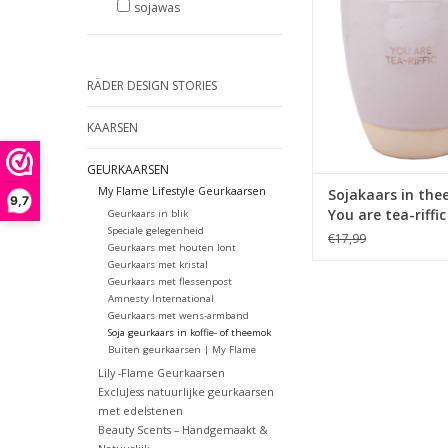
theemok afgewerk
sojawas
gouden print: You are 
TOEVOEGEN AAN WI
RÄDER DESIGN STORIES
KAARSEN
GEURKAARSEN
My Flame Lifestyle Geurkaarsen
Sojakaars in the
9,7
You are tea-riffi
Geurkaars in blik
Speciale gelegenheid
Flame
€17,99
Geurkaars met houten lont
Geurkaars met kristal
Geurkaars met flessenpost
Amnesty International
Geurkaars met wens-armband
Soja geurkaars in koffie- of theemok
Buiten geurkaarsen | My Flame
Lily -Flame Geurkaarsen
ExcluJess natuurlijke geurkaarsen
met edelstenen
Beauty Scents – Handgemaakt &