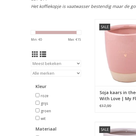
Het koffiekopje is vaatwasser bestendig maar de g
Een heerlijke geur
SALE
sojawas in een ke
theemok afgewerk
Min: €
0
Max: €
15
gouden print: Wi
TOEVOEGEN AAN WI
Kleur
Soja kaars in th
roze
With Love | My 
grijs
€17,99
groen
wit
Een heerlijke geur
Materiaal
SALE
sojawas in een ke