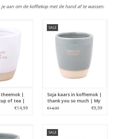
 je aan om de koffiekop met de hand af te wassen.
 geurkaars van
Een heerlijke geurkaars van
SALE
en keramische
sojawas in een keramische
ewerkt met de
koffiemok afgewerkt met de
ou are my cup of
gouden print: Thank you so
ea.
much.
N WINKELWAGEN
TOEVOEGEN AAN WINKELWAGEN
n theemok |
Soja kaars in koffiemok |
up of tea |
thank you so much | My
flame
€14,99
€9,99
€14,99
 geurkaars van
Een heerlijke geurkaars van
SALE
en keramische
sojawas in een keramische