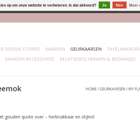
kies op om onze website te verbeteren. Is dat akkoord?
Ja
Nee
Meer 
j Trotz Woon & Cadeau | Belvederelaan 107 Zwolle | boven de 70 
R DESIGN STORIES
KAARSEN
GEURKAARSEN
TAFELHAARDE
KAARSEN ACCESSOIRES
RELATIEGESCHENKEN & BEDANKJES
heemok
HOME
/
GEURKAARSEN
/
MY FL
t gouden quote over – herbruikbaar en stijlvol