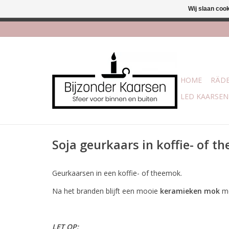
Wij slaan coo
Afhalen is mogelijk bi
HOME
RÄDE
LED KAARSEN
Soja geurkaars in koffie- of t
Geurkaarsen in een koffie- of theemok.
Na het branden blijft een mooie
keramieken mok
me
LET OP: