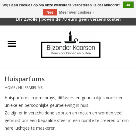
Wij slaan cookies op om onze website te verbeteren. Is dat akkoord?
Ja
Afhalen is mogelijk bij Trotz Woon & Cadeau | Belvederelaan
Nee
Meer over cookies »
0 Artikelen - €0,00
107 Zwolle | boven de 70 euro geen verzendkosten
Home
Räder Design Stories
Kaarsen
Huisparfums
Geurkaarsen
HOME
/
HUISPARFUMS
Huisparfums: roomsprays, diffusers en geurstokjes voor een
Tafelhaarden
unieke en persoonlijke geurbeleving in huis.
Ze
zijn er in verscheidene soorten en maten en worden veel
Sfeer voor Buiten
gebruikt om een bepaalde sfeer in een ruimte te creëren of om
nare luchtjes te maskeren.
Kaarsenhouders