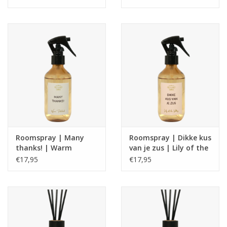
Roomspray | Many
Roomspray | Dikke kus
thanks! | Warm
van je zus | Lily of the
Patchouli | My flame
valley | My flame
€17,95
€17,95