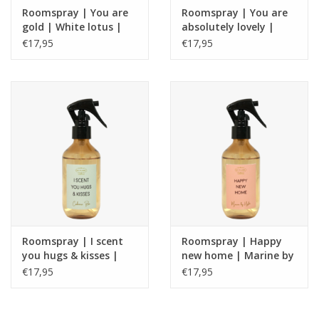
Roomspray | You are
Roomspray | You are
gold | White lotus |
absolutely lovely |
My flame
Citrus Verbena | My
€17,95
€17,95
flame
Roomspray | I scent
Roomspray | Happy
you hugs & kisses |
new home | Marine by
Cashmere rose | My
night | My flame
€17,95
€17,95
flame