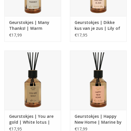
Geurstokjes | Many
Geurstokjes | Dikke
Thanks! | Warm
kus van je zus | Lily of
Patchouli | My flame
the valley | My flame
€17,99
€17,95
Geurstokjes | You are
Geurstokjes | Happy
gold | White lotus |
New Home | Marine by
My flame
night| My flame
€17,95
€17,99