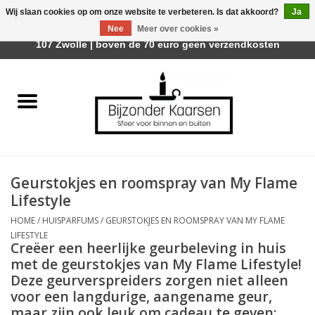
Wij slaan cookies op om onze website te verbeteren. Is dat akkoord?
Ja
Afhalen is mogelijk bij Trotz Woon & Cadeau | Belvederelaan
Nee
Meer over cookies »
0 Artikelen - €0,00
107 Zwolle | boven de 70 euro geen verzendkosten
Home
Räder Design Stories
Kaarsen
Geurstokjes en roomspray van My Flame
Geurkaarsen
Lifestyle
HOME
/
HUISPARFUMS
/
GEURSTOKJES EN ROOMSPRAY VAN MY FLAME
Tafelhaarden
LIFESTYLE
Creëer een heerlijke geurbeleving in huis
met de geurstokjes van
My Flame Lifestyle
!
Sfeer voor Buiten
Deze geurverspreiders zorgen niet alleen
voor een langdurige, aangename geur,
Kaarsenhouders
maar zijn ook leuk om cadeau te geven: