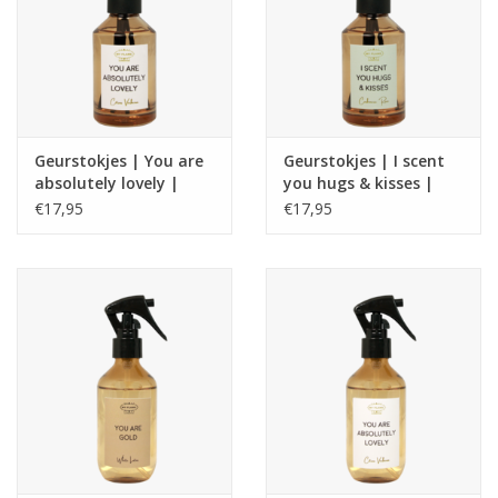
Geurstokjes | You are
Geurstokjes | I scent
absolutely lovely |
you hugs & kisses |
Citrus Verbena| My
Cashmere rose | My
€17,95
€17,95
flame
flame