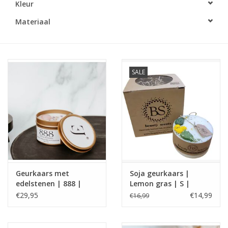
Kleur
LED Kaarsen
Materiaal
Kaarsen accessoires
SALE
Relatiegeschenken & Bedankjes
Huisparfums
Sale
Blog
Geurkaars met
Soja geurkaars |
edelstenen | 888 |
Lemon gras | S |
Merken
Manifest Candle |
Beauty Scents
€29,95
€14,99
€16,99
ExclusJess