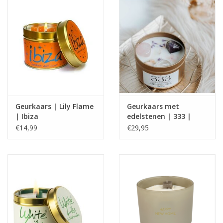
Geurkaars | Lily Flame
Geurkaars met
| Ibiza
edelstenen | 333 |
Manifest Candle |
€14,99
€29,95
ExclusJess