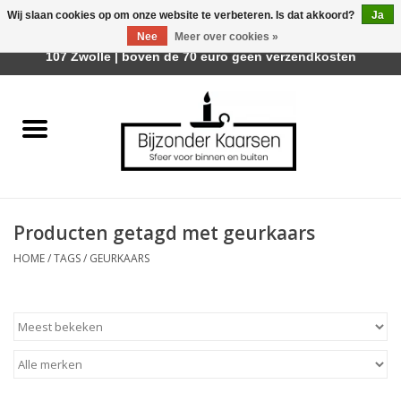
Wij slaan cookies op om onze website te verbeteren. Is dat akkoord?
Ja
Afhalen is mogelijk bij Trotz Woon & Cadeau | Belvederelaan
Nee
Meer over cookies »
0 Artikelen - €0,00
107 Zwolle | boven de 70 euro geen verzendkosten
Home
Räder Design Stories
Kaarsen
Producten getagd met geurkaars
Geurkaarsen
HOME
/
TAGS
/
GEURKAARS
Tafelhaarden
Sfeer voor Buiten
Kaarsenhouders