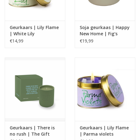
Geurkaars | Lily Flame
Soja geurkaas | Happy
| White Lily
New Home | Fig's
Delight | My Flame
€14,99
€19,99
Geurkaars | There is
Geurkaars | Lily Flame
no rush | The Gift
| Parma violets