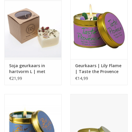
Soja geurkaars in
Geurkaars | Lily Flame
hartvorm L | met
| Taste the Provence
rozen knoppen |
€21,99
€14,99
Beauty Scents