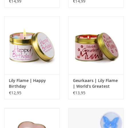
Label
€14,99
€14,99
Lily Flame | Happy
Geurkaars | Lily Flame
Birthday
| World's Greatest
Mum
€12,95
€13,95