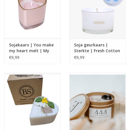
Sojakaars | You make
Soja geurkaars |
my heart melt | My
Sterkte | Fresh Cotton
flame
€9,99
€9,99