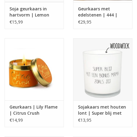
Soja geurkaars in
Geurkaars met
hartvorm | Lemon
edelstenen | 444 |
gras | S | Beauty
Manifest Candle |
€15,99
€29,95
Scents
ExclusJess
Geurkaars | Lily Flame
Sojakaars met houten
| Citrus Crush
lont | Super blij met
en bonus mama zoals
€14,99
€13,95
jij