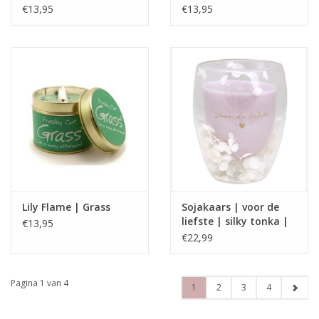
€13,95
€13,95
Lily Flame | Grass
Sojakaars | voor de
liefste | silky tonka |
€13,95
My flame
€22,99
Pagina 1 van 4
1
2
3
4