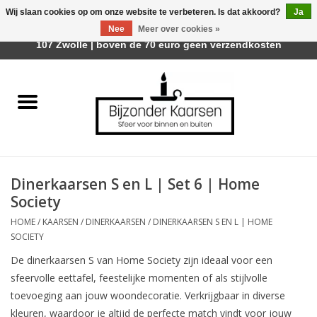
Wij slaan cookies op om onze website te verbeteren. Is dat akkoord?
Ja
Afhalen is mogelijk bij Trotz Woon & Cadeau | Belvederelaan
Nee
Meer over cookies »
0 Artikelen - €0,00
107 Zwolle | boven de 70 euro geen verzendkosten
Home
Räder Design Stories
Kaarsen
Dinerkaarsen S en L | Set 6 | Home
Geurkaarsen
Society
HOME
/
KAARSEN
/
DINERKAARSEN
/
DINERKAARSEN S EN L | HOME
Tafelhaarden
SOCIETY
De dinerkaarsen S van Home Society zijn ideaal voor een
Sfeer voor Buiten
sfeervolle eettafel, feestelijke momenten of als stijlvolle
toevoeging aan jouw woondecoratie. Verkrijgbaar in diverse
Kaarsenhouders
kleuren, waardoor je altijd de perfecte match vindt voor jouw