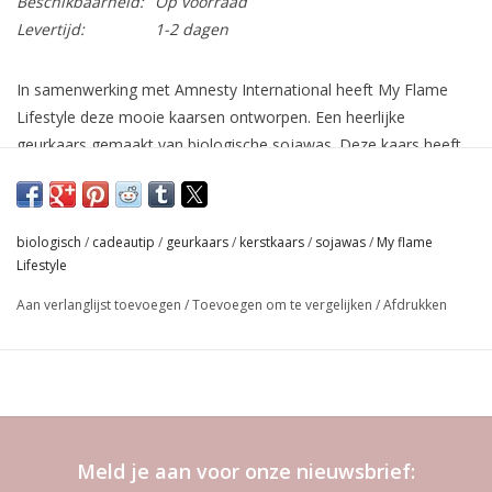
Beschikbaarheid:
Op voorraad
Levertijd:
1-2 dagen
In samenwerking met Amnesty International heeft My Flame
Lifestyle deze mooie kaarsen ontworpen. Een heerlijke
geurkaars gemaakt van biologische sojawas. Deze kaars heeft
de geur Green Tea Time en brandt ca. 20 uur. Afmetingen: 60 x
40 mm.
Steun het goede doel met deze kaars! My Flame Lifestyle
biologisch
/
cadeautip
/
geurkaars
/
kerstkaars
/
sojawas
/
My flame
doneert 10% van de omzet aan Amnesty International.
Lifestyle
Winter Glow
Aan verlanglijst toevoegen
/
Toevoegen om te vergelijken
/
Afdrukken
Een comfortabele geur voor in de winter met dennennaalden als
boventaan, gevolgd door warmere noten van bergamot,
wierrook en sandelhout. Dit is een heerlijke geur om mee op de
bank te kruipen met een kop warme chocolademelk.
Meld je aan voor onze nieuwsbrief:
- Tot 45% langere brandtijd