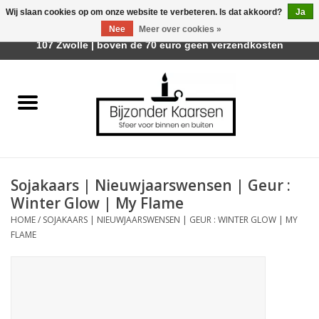
Wij slaan cookies op om onze website te verbeteren. Is dat akkoord?
Ja
Afhalen is mogelijk bij Trotz Woon & Cadeau | Belvederelaan
Nee
Meer over cookies »
0 Artikelen - €0,00
107 Zwolle | boven de 70 euro geen verzendkosten
Home
Räder Design Stories
Kaarsen
Sojakaars | Nieuwjaarswensen | Geur :
Geurkaarsen
Winter Glow | My Flame
HOME
/
SOJAKAARS | NIEUWJAARSWENSEN | GEUR : WINTER GLOW | MY
Tafelhaarden
FLAME
Sfeer voor Buiten
Kaarsenhouders