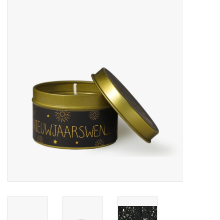
LED Kaarsen
Kaarsen accessoires
Relatiegeschenken & Bedankjes
Huisparfums
Sale
Blog
Merken