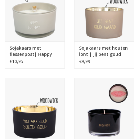
Sojakaars met
Sojakaars met houten
flessenpost| Happy
lont | Jij bent goud
Birtday | Fig's Delight
waard
€10,95
€9,99
| My Flame