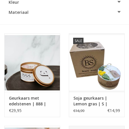
Kleur
LED Kaarsen
Materiaal
Kaarsen accessoires
SALE
Relatiegeschenken & Bedankjes
Huisparfums
Sale
Blog
Geurkaars met
Soja geurkaars |
edelstenen | 888 |
Lemon gras | S |
Merken
Manifest Candle |
Beauty Scents
€29,95
€14,99
€16,99
ExclusJess