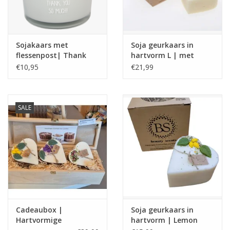
Sojakaars met
Soja geurkaars in
flessenpost| Thank
hartvorm L | met
you so much | Amber's
rozen knoppen |
€10,95
€21,99
Secret
Beauty Scents
SALE
Cadeaubox |
Soja geurkaars in
Hartvormige
hartvorm | Lemon