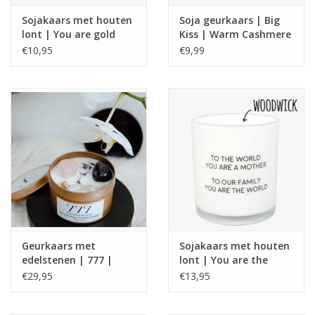
Sojakaars met houten
Soja geurkaars | Big
lont | You are gold
Kiss | Warm Cashmere
€10,95
€9,99
Geurkaars met
Sojakaars met houten
edelstenen | 777 |
lont | You are the
Manifest Candle |
world
€29,95
€13,95
ExclusJess