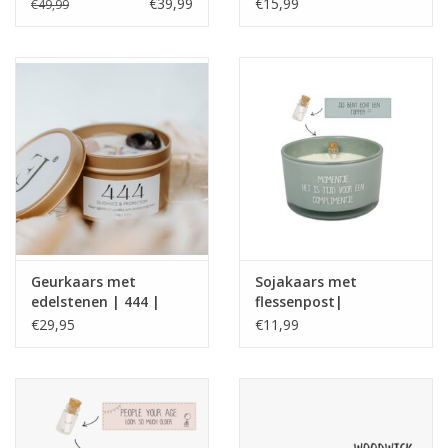
Geurkaarsenset |
gras | S | Beauty
€39,99
€15,99
€49,99
Beauty Scents
Scents
Geurkaars met
Sojakaars met
edelstenen | 444 |
flessenpost|
Manifest Candle |
Complimentje| Minty
€29,95
€11,99
ExclusJess
bamboo