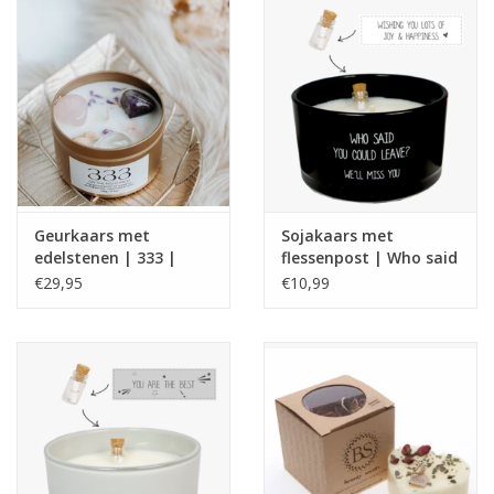
Geurkaars met
Sojakaars met
edelstenen | 333 |
flessenpost | Who said
Manifest Candle |
you could leave| Warm
€29,95
€10,99
ExclusJess
Cashmere