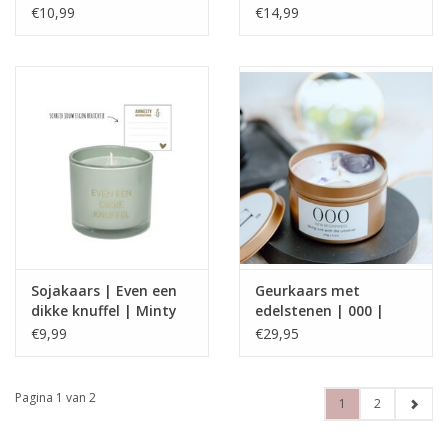
New Job | Warm
Scents
€10,99
€14,99
Cashmere
Sojakaars | Even een
Geurkaars met
dikke knuffel | Minty
edelstenen | 000 |
Bamboo
Manifest Candle |
€9,99
€29,95
ExclusJess
Pagina 1 van 2
1
2