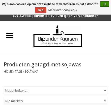
Wij slaan cookies op om onze website te verbeteren. Is dat akkoord?
Ja
Afhalen is mogelijk bij Trotz Woon & Cadeau | Belvederelaan
Nee
Meer over cookies »
0 Artikelen - €0,00
107 Zwolle | boven de 70 euro geen verzendkosten
Home
Räder Design Stories
Kaarsen
Producten getagd met sojawas
Geurkaarsen
HOME
/
TAGS
/
SOJAWAS
Tafelhaarden
Sfeer voor Buiten
Kaarsenhouders