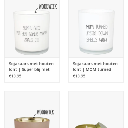
Sojakaars met houten
Sojakaars met houten
lont | Super blij met
lont | MOM turned
en bonus mama zoals
upside down spells
€13,95
€13,95
jij
WOW