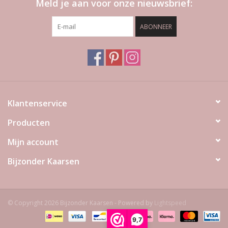
Meld je aan voor onze nieuwsbrief:
ABONNEER
Klantenservice
Producten
Mijn account
Bijzonder Kaarsen
© Copyright 2026 Bijzonder Kaarsen - Powered by
Lightspeed
9,7