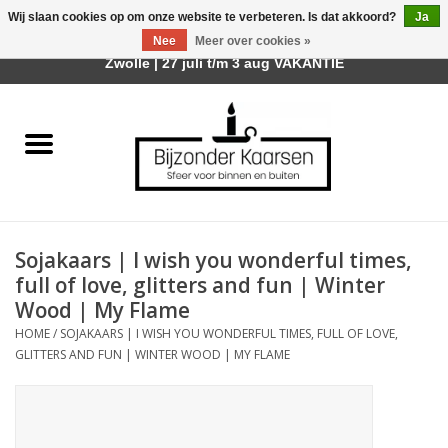
Wij slaan cookies op om onze website te verbeteren. Is dat akkoord?
Ja
Afhalen is mogelijk bij mijn winkel Trotz | Belvederelaan 107
Nee
Meer over cookies »
0 Artikelen - €0,00
Zwolle | 27 juli t/m 3 aug VAKANTIE
Home
Räder Design Stories
Kaarsen
Sojakaars | I wish you wonderful times,
Geurkaarsen
full of love, glitters and fun | Winter
Wood | My Flame
Tafelhaarden
HOME
/
SOJAKAARS | I WISH YOU WONDERFUL TIMES, FULL OF LOVE,
GLITTERS AND FUN | WINTER WOOD | MY FLAME
Sfeer voor Buiten
Kaarsenhouders