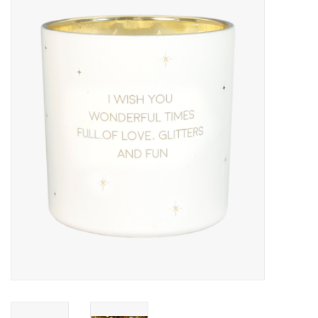
LED Kaarsen
Kaarsen accessoires
Relatiegeschenken & Bedankjes
Huisparfums
Sale
Blog
Merken