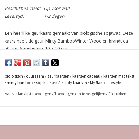
Beschikbaarheid:
Op voorraad
Levertijd:
1-2 dagen
Een heerlijke geurkaars gemaakt van biologische sojawas. Deze
kaars heeft de geur Minty BambooWinter Wood en brandt ca.
70 uur. Afmetingen: 10 X 10 cm.
Deze geurkaars heeft 2 lonten zodat de wax volledig opbrand
zonder een zwarte walm te krijgen door een te grote lont.
biologisch
/
duurzaam
/
geurkaarsen
/
kaarsen cadeau
/
kaarsen met tekst
Winter Wood
/
minty bamboo
/
sojakaarsen
/
trendy kaarsen
/
My flame Lifestyle
Een heerlijke geur voor in de winter met agarhout en oud als
boventoon, gevolgd door warmere noten van amber, bergamot
Aan verlanglijst toevoegen
/
Toevoegen om te vergelijken
/
Afdrukken
en muskus. De perfecte geur om de lange koude
wintermaanden mee door te komen.
- Tot 45% langere brandtijd
- Stoten geen roet af
- Betere geurverspreiding