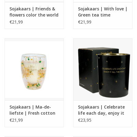
Sojakaars | Friends &
Sojakaars | With love |
flowers color the world
Green tea time
| Silky tonka
€21,99
€21,99
Sojakaars | Ma-de-
Sojakaars | Celebrate
liefste | Fresh cotton
life each day, enjoy it
all the way | Winter
€21,99
€23,95
wood | My Flame