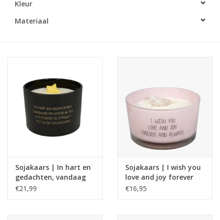
Kleur
LED Kaarsen
Materiaal
Kaarsen accessoires
Relatiegeschenken & Bedankjes
Huisparfums
Sale
Blog
Sojakaars | In hart en
Sojakaars | I wish you
gedachten, vandaag
love and joy forever
Merken
en voor altijd | Warm
and always
€21,99
€16,95
Cashmere