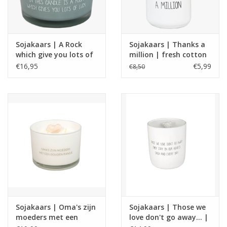
Sojakaars | A Rock
Sojakaars | Thanks a
which give you lots of
million | fresh cotton
luck
| My flame
€16,95
€5,99
€8,50
Sojakaars | Oma's zijn
Sojakaars | Those we
moeders met een
love don't go away... |