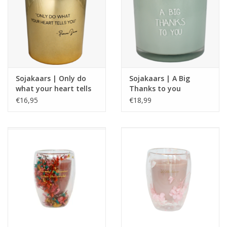
Sojakaars | Only do
Sojakaars | A Big
what your heart tells
Thanks to you
you | Princes Diana
€16,95
€18,99