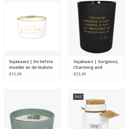
Sojakaars | De liefste
Sojakaars | Gorgeous,
moeder en de leukste
Charming and
oma | Fresh cotton
Irresistiblle | Coco
€10,99
€23,99
Chanel | My Flame
SALE