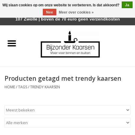
Wij slaan cookies op om onze website te verbeteren. Is dat akkoord?
Ja
Afhalen is mogelijk bij Trotz Woon & Cadeau | Belvederelaan
Nee
Meer over cookies »
0 Artikelen - €0,00
107 Zwolle | boven de 70 euro geen verzendkosten
Home
Räder Design Stories
Kaarsen
Producten getagd met trendy kaarsen
Geurkaarsen
HOME
/
TAGS
/
TRENDY KAARSEN
Tafelhaarden
Sfeer voor Buiten
Kaarsenhouders