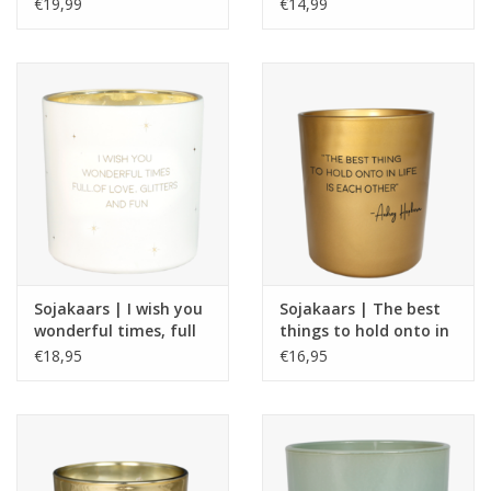
gouden randje | fresh
Fresh cotton
€19,99
€14,99
cotton
Sojakaars | I wish you
Sojakaars | The best
wonderful times, full
things to hold onto in
of love, glitters and
life is each other |
€18,95
€16,95
fun | Winter Wood |
Audrey Hepburn | My
My Flame
Flame