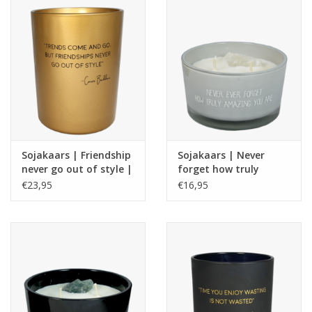
Sojakaars | Friendship
Sojakaars | Never
never go out of style |
forget how truly
Carrie Bradshaw | My
amazing you are
€23,95
€16,95
Flame