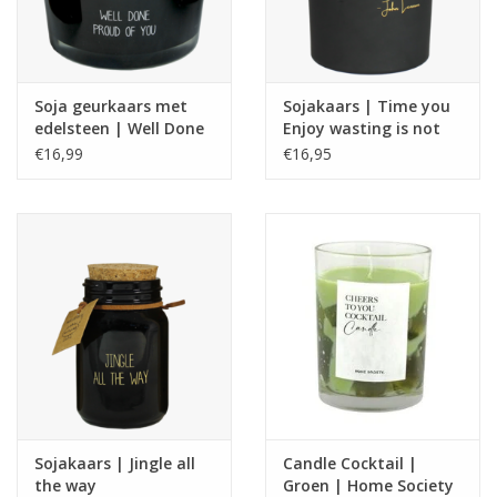
Soja geurkaars met
Sojakaars | Time you
edelsteen | Well Done
Enjoy wasting is not
| My Flame
wasted | John Lennon
€16,99
€16,95
Sojakaars | Jingle all
Candle Cocktail |
the way
Groen | Home Society