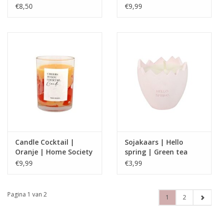
€8,50
€9,99
Candle Cocktail |
Sojakaars | Hello
Oranje | Home Society
spring | Green tea
time | My flame
€9,99
€3,99
Pagina 1 van 2
1
2