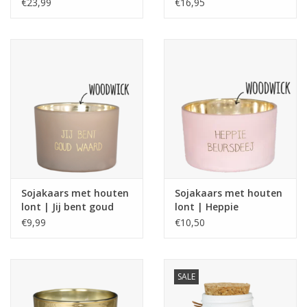
Irresistiblle | Coco
luck
€23,99
€16,95
Chanel | My Flame
Sojakaars met houten
Sojakaars met houten
lont | Jij bent goud
lont | Heppie
waard
Beursdeej
€9,99
€10,50
SALE