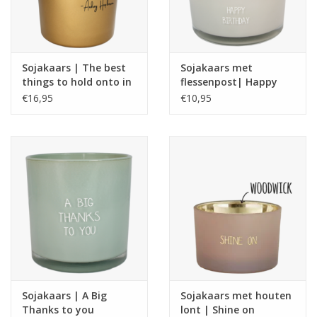
Sojakaars | The best
Sojakaars met
things to hold onto in
flessenpost| Happy
life is each other |
Birtday | Fig's Delight
€16,95
€10,95
Audrey Hepburn | My
| My Flame
Flame
Sojakaars | A Big
Sojakaars met houten
Thanks to you
lont | Shine on