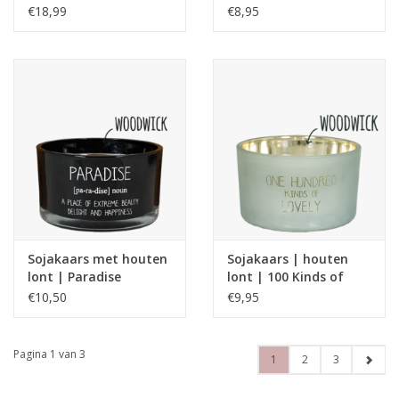
€18,99
€8,95
Sojakaars met houten
Sojakaars | houten
lont | Paradise
lont | 100 Kinds of
Lovely
€10,50
€9,95
Pagina 1 van 3
1
2
3