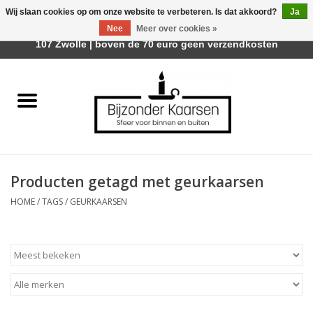
Wij slaan cookies op om onze website te verbeteren. Is dat akkoord?
Ja
Afhalen is mogelijk bij Trotz Woon & Cadeau | Belvederelaan
Nee
Meer over cookies »
0 Artikelen - €0,00
107 Zwolle | boven de 70 euro geen verzendkosten
Home
Räder Design Stories
Kaarsen
Producten getagd met geurkaarsen
Geurkaarsen
HOME
/
TAGS
/
GEURKAARSEN
Tafelhaarden
Sfeer voor Buiten
Kaarsenhouders