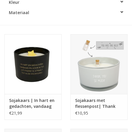
Kleur
LED Kaarsen
Materiaal
Kaarsen accessoires
Relatiegeschenken & Bedankjes
Huisparfums
Sale
Blog
Sojakaars | In hart en
Sojakaars met
gedachten, vandaag
flessenpost| Thank
Merken
en voor altijd | Warm
you so much | Amber's
€21,99
€10,95
Cashmere
Secret