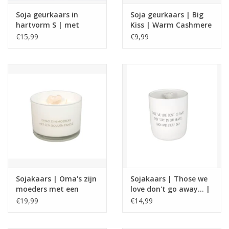
Soja geurkaars in
Soja geurkaars | Big
hartvorm S | met
Kiss | Warm Cashmere
rozen knoppen |
€15,99
€9,99
Beauty Scents
Sojakaars | Oma's zijn
Sojakaars | Those we
moeders met een
love don't go away... |
gouden randje | fresh
Fresh cotton
€19,99
€14,99
cotton