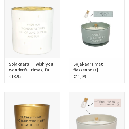
Sojakaars | I wish you
Sojakaars met
wonderful times, full
flessenpost|
of love, glitters and
Complimentje| Minty
€18,95
€11,99
fun | Winter Wood |
bamboo
My Flame