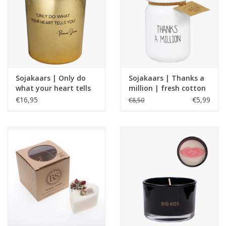
Sojakaars | Only do
Sojakaars | Thanks a
what your heart tells
million | fresh cotton
you | Princes Diana
| My flame
€16,95
€5,99
€8,50