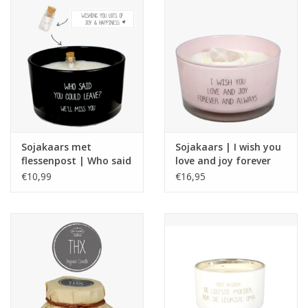
Sojakaars met
Sojakaars | I wish you
flessenpost | Who said
love and joy forever
you could leave| Warm
and always
€10,99
€16,95
Cashmere