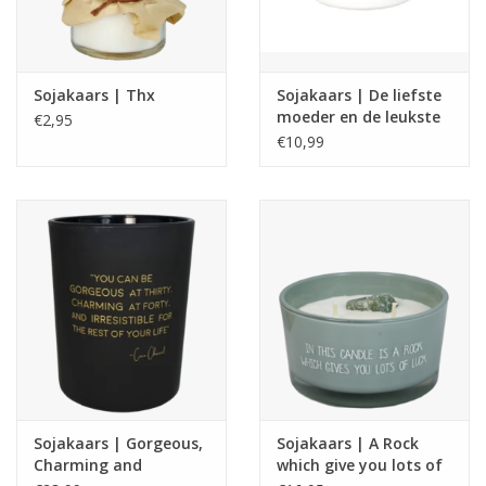
Sojakaars | Thx
Sojakaars | De liefste
moeder en de leukste
€2,95
oma | Fresh cotton
€10,99
Sojakaars | Gorgeous,
Sojakaars | A Rock
Charming and
which give you lots of