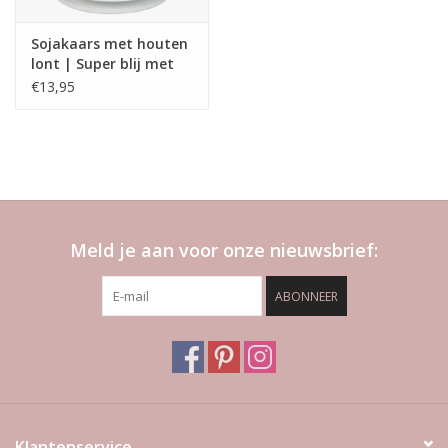
Sojakaars met houten
lont | Super blij met
en bonus mama zoals
€13,95
jij
Meld je aan voor onze nieuwsbrief:
ABONNEER
Klantenservice