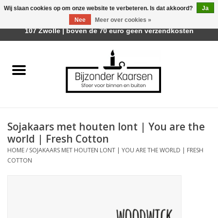
Wij slaan cookies op om onze website te verbeteren. Is dat akkoord?
Ja
Afhalen is mogelijk bij Trotz Woon & Cadeau | Belvederelaan
Nee
Meer over cookies »
0 Artikelen - €0,00
107 Zwolle | boven de 70 euro geen verzendkosten
Home
Räder Design Stories
Kaarsen
Sojakaars met houten lont | You are the
Geurkaarsen
world | Fresh Cotton
HOME
/
SOJAKAARS MET HOUTEN LONT | YOU ARE THE WORLD | FRESH
Tafelhaarden
COTTON
Sfeer voor Buiten
Kaarsenhouders