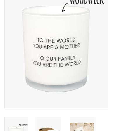
LED Kaarsen
Kaarsen accessoires
Relatiegeschenken & Bedankjes
Huisparfums
Sale
Blog
Merken