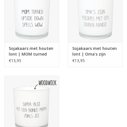
- Stoten geen roet af
- Betere geurverspreiding
Sojakaars met houten
Sojakaars met houten
lont | MOM turned
lont | Oma's zijn
upside down spells
moeders met een
€13,95
€13,95
WOW
gouden randje