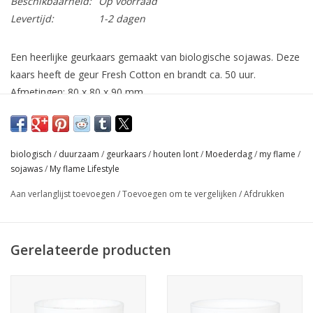
Beschikbaarheid:
Op voorraad
Levertijd:
1-2 dagen
Een heerlijke geurkaars gemaakt van biologische sojawas. Deze
kaars heeft de geur Fresh Cotton en brandt ca. 50 uur.
Afmetingen: 80 x 80 x 90 mm.
Deze geurkaars heeft een natuurlijke houten lont. Wij hebben de
lont op de juiste lengte afgeknipt en u hoeft deze nooit meer
trimmen. Bij het uitblazen van de kaars zult u merken dat er
biologisch
/
duurzaam
/
geurkaars
/
houten lont
/
Moederdag
/
my flame
/
maar weinig rook van de lont zal afkomen. Uiteraard is het hout
sojawas
/
My flame Lifestyle
dat gebruikt is voor deze lont afkomstig van duurzame bossen.
Aan verlanglijst toevoegen
/
Toevoegen om te vergelijken
/
Afdrukken
Fresh Cotton
Een zachte en lichte geur dat jouw huis laat ruiken alsof het net
uit de wasmachine komt. Een frisse, pure en comfortabele mix
Gerelateerde producten
van amber, citrus, lelie en jasmijn met een zacht vleugje
muskus.
- Tot 45% langere brandtijd