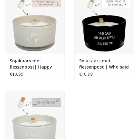
muskus.
- Tot 45% langere brandtijd
-
Stoten geen roet af
-
Betere geurverspreiding
Sojakaars met
Sojakaars met
flessenpost| Happy
flessenpost | Who said
Birtday | Fig's Delight
you could leave| Warm
€10,95
€10,99
| My Flame
Cashmere