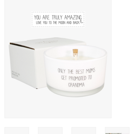
LED Kaarsen
Kaarsen accessoires
Relatiegeschenken & Bedankjes
Huisparfums
Sale
Blog
Merken