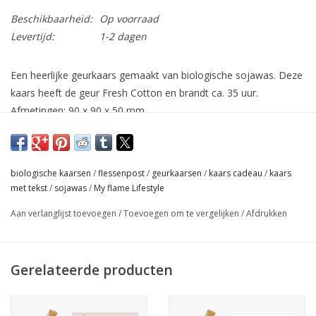
Beschikbaarheid:
Op voorraad
Levertijd:
1-2 dagen
Een heerlijke geurkaars gemaakt van biologische sojawas. Deze
kaars heeft de geur Fresh Cotton en brandt ca. 35 uur.
Afmetingen: 90 x 90 x 50 mm.
Op de geurkaars staat 'Only the best moms get promoted to
grandma'. In de wax vind je een flesje met daarin een briefje.
Voordat je de kaars brandt kan je het flesje uit de wax trekken,
biologische kaarsen
/
flessenpost
/
geurkaarsen
/
kaars cadeau
/
kaars
de kurk van het flesje en het briefje eruit halen. Op het briefje
met tekst
/
sojawas
/
My flame Lifestyle
staat 'You are truly amazing. Love you to the moon and back'.
Aan verlanglijst toevoegen
/
Toevoegen om te vergelijken
/
Afdrukken
Een mooi cadeau met een leuk complimentje.
Fresh Cotton
Een zachte en lichte geur dat jouw huis laat ruiken alsof het net
Gerelateerde producten
uit de wasmachine komt. Een frisse, pure en comfortabele mix
van amber, citrus, lelie en jasmijn met een zacht vleugje