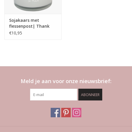
Sojakaars met
flessenpost| Thank
you so much | Amber's
€10,95
Secret
Meld je aan voor onze nieuwsbrief:
ABONNEER