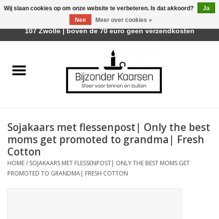
Wij slaan cookies op om onze website te verbeteren. Is dat akkoord?
Ja
Afhalen is mogelijk bij Trotz Woon & Cadeau | Belvederelaan
Nee
Meer over cookies »
0 Artikelen - €0,00
107 Zwolle | boven de 70 euro geen verzendkosten
Home
Räder Design Stories
Kaarsen
Sojakaars met flessenpost| Only the best
Geurkaarsen
moms get promoted to grandma| Fresh
Cotton
Tafelhaarden
HOME
/
SOJAKAARS MET FLESSENPOST| ONLY THE BEST MOMS GET
PROMOTED TO GRANDMA| FRESH COTTON
Sfeer voor Buiten
Kaarsenhouders