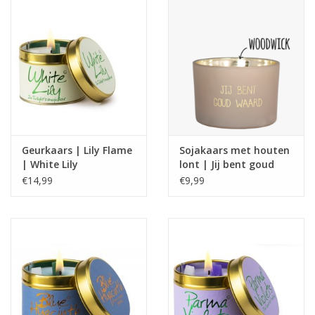
Geurkaars | Lily Flame
Sojakaars met houten
| White Lily
lont | Jij bent goud
waard
€14,99
€9,99