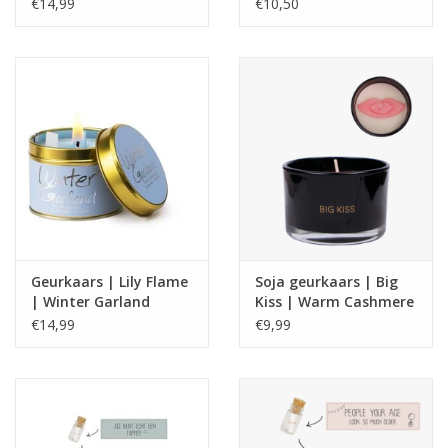
Beursdeej
€14,99
€10,50
Geurkaars | Lily Flame
Soja geurkaars | Big
| Winter Garland
Kiss | Warm Cashmere
€14,99
€9,99