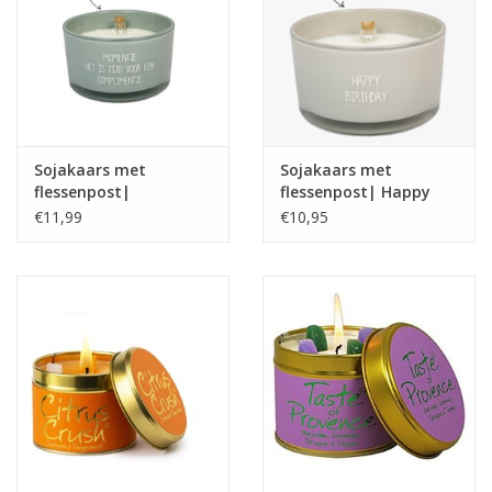
Sojakaars met
Sojakaars met
flessenpost|
flessenpost| Happy
Complimentje| Minty
Birtday | Fig's Delight
€11,99
€10,95
bamboo
| My Flame