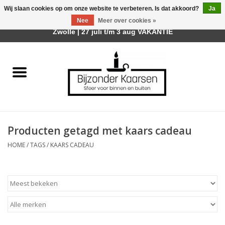
Wij slaan cookies op om onze website te verbeteren. Is dat akkoord?
Ja
Afhalen is mogelijk bij mijn winkel Trotz | Belvederelaan 107
Nee
Meer over cookies »
0 Artikelen - €0,00
Zwolle | 27 juli t/m 3 aug VAKANTIE
Home
Räder Design Stories
Kaarsen
Producten getagd met kaars cadeau
Geurkaarsen
HOME
/
TAGS
/
KAARS CADEAU
Tafelhaarden
Sfeer voor Buiten
Kaarsenhouders