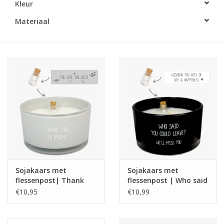
Kleur
LED Kaarsen
Materiaal
Kaarsen accessoires
Relatiegeschenken & Bedankjes
Huisparfums
Sale
Blog
Sojakaars met
Sojakaars met
flessenpost| Thank
flessenpost | Who said
Merken
you so much | Amber's
you could leave| Warm
€10,95
€10,99
Secret
Cashmere