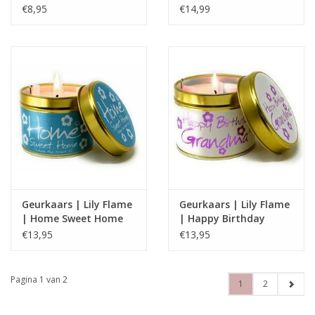
gefeliciteerd
€8,95
€14,99
Geurkaars | Lily Flame
Geurkaars | Lily Flame
| Home Sweet Home
| Happy Birthday
Grandma
€13,95
€13,95
Pagina 1 van 2
1
2