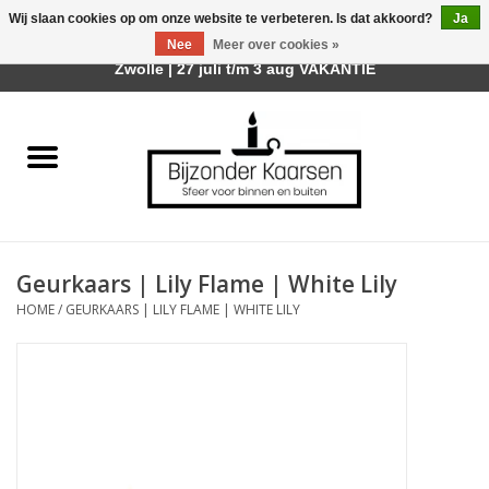
Wij slaan cookies op om onze website te verbeteren. Is dat akkoord?
Ja
Afhalen is mogelijk bij mijn winkel Trotz | Belvederelaan 107
Nee
Meer over cookies »
0 Artikelen - €0,00
Zwolle | 27 juli t/m 3 aug VAKANTIE
Home
Räder Design Stories
Kaarsen
Geurkaars | Lily Flame | White Lily
Geurkaarsen
HOME
/
GEURKAARS | LILY FLAME | WHITE LILY
Tafelhaarden
Sfeer voor Buiten
Kaarsenhouders