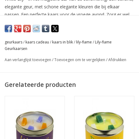
elegante geur, met schone elegante kleuren die bij elkaar
passen. Een perfecte kaars voor de vroege avond. Zorg er wel
voor dat je dat poederachtige stuifmeel niet op je kleding krijgt,
het zal eeuwen duren om het eruit te krijgen. (Zo realistisch is
deze geur.)
geurkaars
/
kaars cadeau
/
kaars in blik
/
lily-flame
/
Lily-flame
Geurkaarsen
Basisnotities
Aan verlanglijst toevoegen
/
Toevoegen om te vergelijken
/
Afdrukken
Muskus
Gerelateerde producten
middelste noten
Roos
Jasmijn
Lelie
Topnoten
Muguet