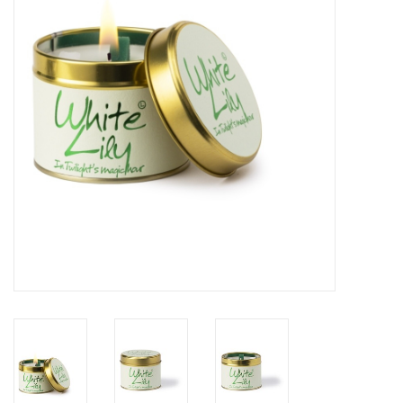
LED Kaarsen
Kaarsen accessoires
Relatiegeschenken & Bedankjes
Huisparfums
Sale
Blog
Merken