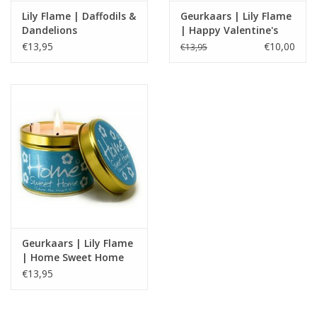
Lily Flame | Daffodils &
Geurkaars | Lily Flame
Dandelions
| Happy Valentine's
Day
€13,95
€10,00
€13,95
Geurkaars | Lily Flame
| Home Sweet Home
€13,95