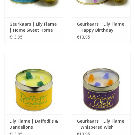
Geurkaars | Lily Flame
Geurkaars | Lily Flame
| Home Sweet Home
| Happy Birthday
Grandma
€13,95
€13,95
Lily Flame | Daffodils &
Geurkaars | Lily Flame
Dandelions
| Whispered Wish
€13,95
€13,95