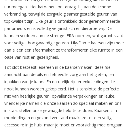
uur meegaat. Het katoenen lont draagt bij aan de schone
LED Kaarsen
verbranding, terwijl de zorgvuldig samengestelde geuren van
topkwaliteit zijn. Elke geur is ontwikkeld door gerenommeerde
Kaarsen accessoires
parfumeurs en is volledig veganistisch en dierproefvrij. De
kaarsen voldoen aan de strenge IFRA-normen, wat garant staat
voor veilige, hoogwaardige geuren. Lily-Flame kaarsen zijn meer
Relatiegeschenken & Bedankjes
dan alleen een sfeermaker; ze transformeren elke ruimte in een
oase van rust en gezelligheid.
Huisparfums
Tot slot besteedt iedereen in de kaarsenmakerij dezelfde
aandacht aan details en liefdevolle zorg aan het gieten, en
Sale
inpakken van je kaars. En natuurlijk zijn er enkele dingen die
nooit kunnen worden gekopieerd. Het is tenslotte de perfecte
Blog
mix van heerlijke geuren, opvallende verpakkingen en leuke,
vriendelijke namen die onze kaarsen zo speciaal maken en ons
Merken
in staat stellen onze gewaagde belofte te doen: Kaarsen zijn
mooie dingen en gezond verstand maakt ze tot een veilig
accessoire in je huis, maar je moet er voorzichtig mee omgaan.