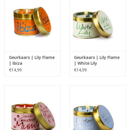
Geurkaars | Lily Flame
Geurkaars | Lily Flame
| Ibiza
| White Lily
€14,99
€14,99