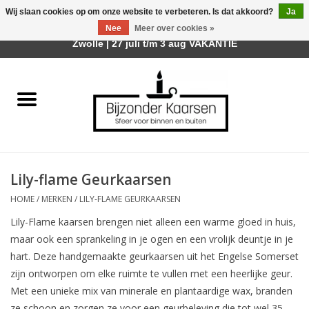
Wij slaan cookies op om onze website te verbeteren. Is dat akkoord?
Ja
Afhalen is mogelijk bij mijn winkel Trotz | Belvederelaan 107
Nee
Meer over cookies »
0 Artikelen - €0,00
Zwolle | 27 juli t/m 3 aug VAKANTIE
Home
Räder Design Stories
Kaarsen
Lily-flame Geurkaarsen
Geurkaarsen
HOME
/
MERKEN
/
LILY-FLAME GEURKAARSEN
Lily-Flame kaarsen brengen niet alleen een warme gloed in huis,
Tafelhaarden
maar ook een sprankeling in je ogen en een vrolijk deuntje in je
hart. Deze handgemaakte geurkaarsen uit het Engelse Somerset
Sfeer voor Buiten
zijn ontworpen om elke ruimte te vullen met een heerlijke geur.
Met een unieke mix van minerale en plantaardige wax, branden
Kaarsenhouders
ze schoon en zorgen ze voor een geurbeleving die tot wel 35