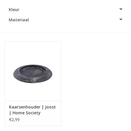
Kleur
LED Kaarsen
Materiaal
Kaarsen accessoires
Relatiegeschenken & Bedankjes
Huisparfums
Sale
Blog
Kaarsenhouder | Joost
Merken
| Home Society
€2,99