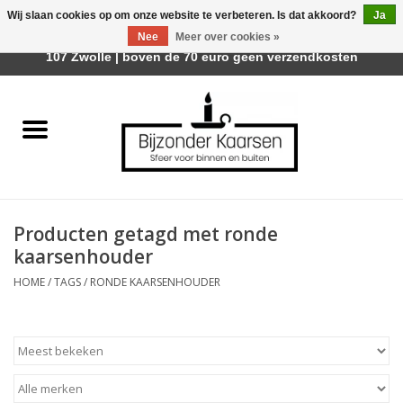
Wij slaan cookies op om onze website te verbeteren. Is dat akkoord?
Ja
Afhalen is mogelijk bij Trotz Woon & Cadeau | Belvederelaan
Nee
Meer over cookies »
0 Artikelen - €0,00
107 Zwolle | boven de 70 euro geen verzendkosten
Home
Räder Design Stories
Kaarsen
Producten getagd met ronde
Geurkaarsen
kaarsenhouder
HOME
/
TAGS
/
RONDE KAARSENHOUDER
Tafelhaarden
Sfeer voor Buiten
Kaarsenhouders