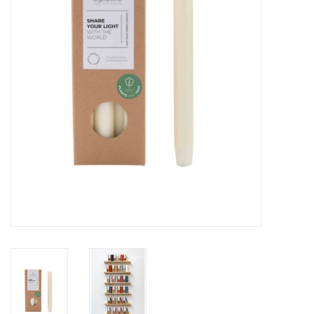
LED Kaarsen
Kaarsen accessoires
Relatiegeschenken & Bedankjes
Huisparfums
Sale
Blog
Merken