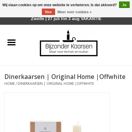
Wij slaan cookies op om onze website te verbeteren. Is dat akkoord?
Ja
Afhalen is mogelijk bij mijn winkel Trotz | Belvederelaan 107
Nee
Meer over cookies »
0 Artikelen - €0,00
Zwolle | 27 juli t/m 3 aug VAKANTIE
Home
Räder Design Stories
Kaarsen
Dinerkaarsen | Original Home |Offwhite
Geurkaarsen
HOME
/
DINERKAARSEN | ORIGINAL HOME |OFFWHITE
Tafelhaarden
Sfeer voor Buiten
Kaarsenhouders