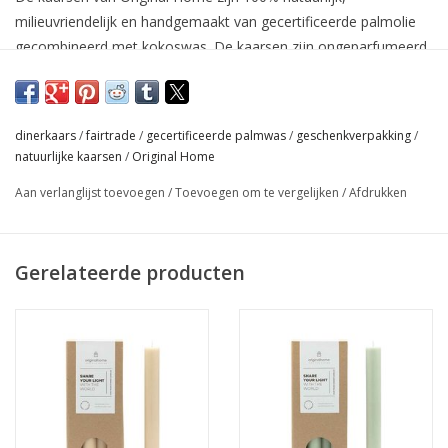
milieuvriendelijk en handgemaakt van gecertificeerde palmolie
gecombineerd met kokoswas. De kaarsen zijn ongeparfumeerd,
per 10 verpakt in een speciale geschenkverpakking en
ondersteunen een bijzonder fairtrade project in Java, Indonesië.
De dinerkaars gaat 8 uur mee en is verkrijgbaar in verschillende
dinerkaars
/
fairtrade
/
gecertificeerde palmwas
/
geschenkverpakking
/
natuurlijke kleuren.
natuurlijke kaarsen
/
Original Home
Brandtijd : 8 uur
Aan verlanglijst toevoegen
/
Toevoegen om te vergelijken
/
Afdrukken
Afmeting : 2,5 x 20 CM
Gerelateerde producten