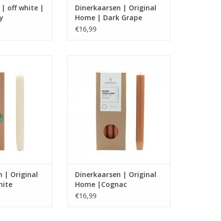
 | off white |
Dinerkaarsen | Original
y
Home | Dark Grape
€16,99
 gecertificeerde
Stompkaars van gecertificeerde
ombineerd met
palmolie gecombineerd met
 een speciale
kokoswas in een speciale
verpakking
geschenkverpakking
TOEVOEGEN AAN WINKELWAGEN
 | Original
Dinerkaarsen | Original
hite
Home |Cognac
€16,99