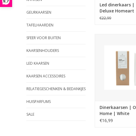
9,7
Led dinerkaars |
Deluxe Homeart
GEURKAARSEN
€22,99
TAFELHAARDEN
Duurzame dinerkaa
SFEER VOOR BUITEN
Original Home – ha
fairtrade en 100% natu
KAARSENHOUDERS
10 stuks, 8 uur bran
prachtige natuurlijk
LED KAARSEN
TOEVOEGEN AAN WI
KAARSEN ACCESSOIRES
RELATIEGESCHENKEN & BEDANKJES
HUISPARFUMS
Dinerkaarsen | O
Home | White
SALE
€16,99