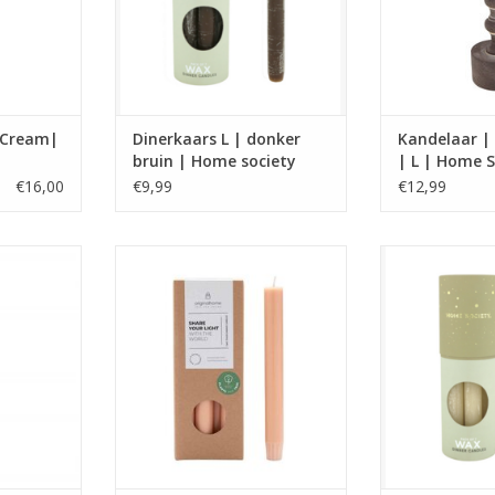
TOEVOEGEN AA
TOEVOEGEN AAN WINKELWAGEN
| Cream|
Dinerkaars L | donker
Kandelaar | 
bruin | Home society
| L | Home S
€16,00
€9,99
€12,99
x H 15 cm
Dinerkaars van gecertificeerde
L dinerkaarse
ijen, niet
palmolie gecombineerd met
WAX candle Cor
d
kokoswas in een speciale
Home s
6, 8 uur)
geschenkverpakking
Verkrijgbaa
met de
kle
TOEVOEGEN AAN WINKELWAGEN
an Deluxe
Afmeting: 2
TOEVOEGEN AA
NKELWAGEN