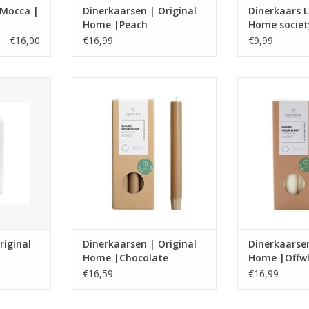
 Mocca |
Dinerkaarsen | Original
Dinerkaars L
Home |Peach
Home societ
€16,00
€16,99
€9,99
rsen van
Dinerkaars van gecertificeerde
Dinerkaars van
ndgemaakt,
palmolie gecombineerd met
palmolie gec
urlijk. Per
kokoswas in een speciale
kokoswas in
dtijd, in
geschenkverpakking
geschenk
e tinten.
NKELWAGEN
riginal
Dinerkaarsen | Original
Dinerkaarsen
Home |Chocolate
Home |Offw
€16,59
€16,99