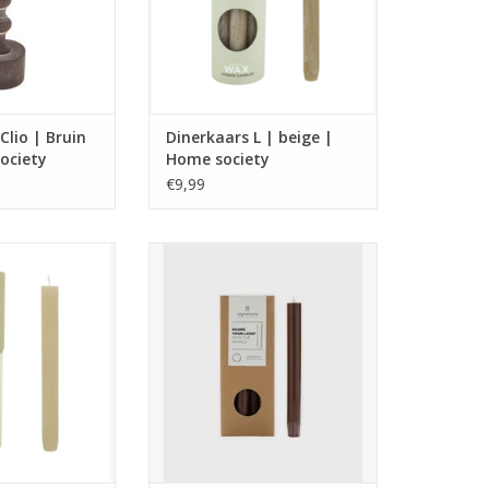
N WINKELWAGEN
TOEVOEGEN AAN WINKELWAGEN
Clio | Bruin
Dinerkaars L | beige |
ociety
Home society
€9,99
n uit de nieuwe
Duurzame dinerkaarsen van
e collection van
Original Home – handgemaakt,
ociety.
fairtrade en 100% natuurlijk. Per
r in meerdere
10 stuks, 8 uur brandtijd, in
uren.
prachtige natuurlijke tinten.
,2 x 2,2 x 21
TOEVOEGEN AAN WINKELWAGEN
N WINKELWAGEN