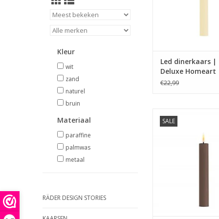
Home Art
Kleur
Led dinerkaars 
wit
Deluxe Homeart
zand
€22,99
naturel
bruin
Afmeting D 2,2 cm 
Materiaal
SALE
werkt op 2 AAA-batter
bijgelever
paraffine
Timerfunctie (2, 4, 
palmwas
is te gebruiken 
metaal
afstandsbedining v
Home Art
TOEVOEGEN AAN WI
RÄDER DESIGN STORIES
KAARSEN