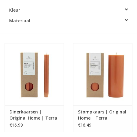
Kleur
LED Kaarsen
Materiaal
Kaarsen accessoires
Relatiegeschenken & Bedankjes
Huisparfums
Sale
Blog
Dinerkaarsen |
Stompkaars | Original
Merken
Original Home | Terra
Home | Terra
€16,99
€16,49