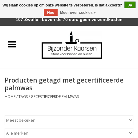
Wij slaan cookies op om onze website te verbeteren. Is dat akkoord?
Ja
Afhalen is mogelijk bij Trotz Woon & Cadeau | Belvederelaan
Nee
Meer over cookies »
0 Artikelen - €0,00
107 Zwolle | boven de 70 euro geen verzendkosten
Home
Räder Design Stories
Kaarsen
Producten getagd met gecertificeerde
Geurkaarsen
palmwas
HOME
/
TAGS
/
GECERTIFICEERDE PALMWAS
Tafelhaarden
Sfeer voor Buiten
Kaarsenhouders