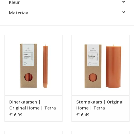
Kleur
LED Kaarsen
Materiaal
Kaarsen accessoires
Relatiegeschenken & Bedankjes
Huisparfums
Sale
Blog
Dinerkaarsen |
Stompkaars | Original
Original Home | Terra
Home | Terra
Merken
€16,99
€16,49