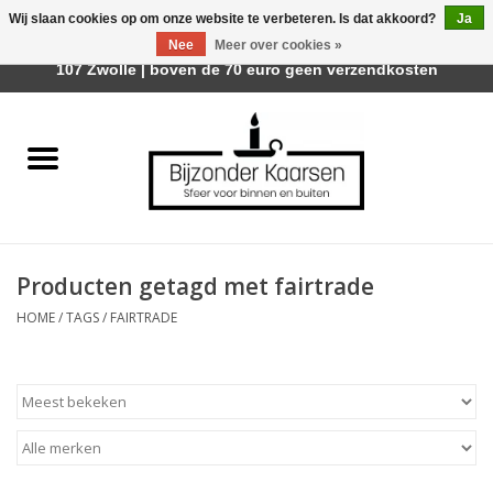
Wij slaan cookies op om onze website te verbeteren. Is dat akkoord?
Ja
Afhalen is mogelijk bij Trotz Woon & Cadeau | Belvederelaan
Nee
Meer over cookies »
0 Artikelen - €0,00
107 Zwolle | boven de 70 euro geen verzendkosten
Home
Räder Design Stories
Kaarsen
Producten getagd met fairtrade
Geurkaarsen
HOME
/
TAGS
/
FAIRTRADE
Tafelhaarden
Sfeer voor Buiten
Kaarsenhouders