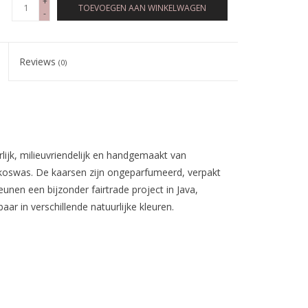
+
TOEVOEGEN AAN WINKELWAGEN
-
Reviews
(0)
ijk, milieuvriendelijk en handgemaakt van
koswas. De kaarsen zijn ongeparfumeerd, verpakt
unen een bijzonder fairtrade project in Java,
aar in verschillende natuurlijke kleuren.