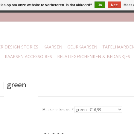
kies op om onze website te verbeteren. Is dat akkoord?
Ja
Nee
Meer 
j Trotz Woon & Cadeau | Belvederelaan 107 Zwolle | boven de 70 
R DESIGN STORIES
KAARSEN
GEURKAARSEN
TAFELHAARDE
KAARSEN ACCESSOIRES
RELATIEGESCHENKEN & BEDANKJES
 | green
Maak een keuze:
*