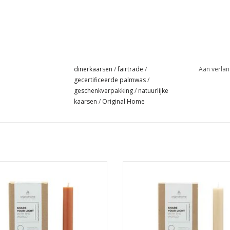
dinerkaarsen
/
fairtrade
/
Aan verlan
gecertificeerde palmwas
/
geschenkverpakking
/
natuurlijke
kaarsen
/
Original Home
Set van 10 dinerkaarsen van
Set van 10 dinerkaarsen va
tificeerde palmolie gecombineerd
gecertificeerde palmolie gecomb
et kokoswas in een speciale
met kokoswas in een specia
geschenkverpakking
geschenkverpakking
EVOEGEN AAN WINKELWAGEN