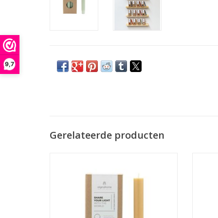
9,7
Gerelateerde producten
Set van 10 dinerkaarsen van
gecertificeerde palmolie gecombineerd
gecer
met kokoswas in een speciale
m
geschenkverpakking
TO