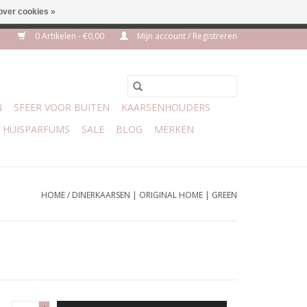
over cookies »
euro geen verzendkosten
0 Artikelen - €0,00
Mijn account / Registreren
N
SFEER VOOR BUITEN
KAARSENHOUDERS
HUISPARFUMS
SALE
BLOG
MERKEN
HOME
/
DINERKAARSEN | ORIGINAL HOME | GREEN