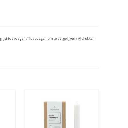
glijst toevoegen
/
Toevoegen om te vergelijken
/
Afdrukken
n
Set van 10 dinerkaarsen van
ineerd
gecertificeerde palmolie gecombineerd
le
met kokoswas in een speciale
geschenkverpakking
TOEVOEGEN AAN WINKELWAGEN