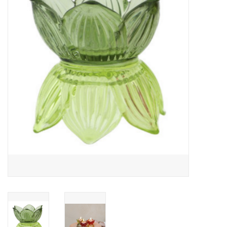
LED Kaarsen
Kaarsen accessoires
Relatiegeschenken & Bedankjes
Huisparfums
Sale
Blog
Merken