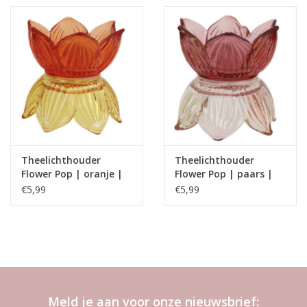
Theelichthouder
Theelichthouder
Flower Pop | oranje |
Flower Pop | paars |
Home Society
Home Society
€5,99
€5,99
Meld je aan voor onze nieuwsbrief: