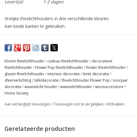
Levertijd:
1-2 dagen
Vrolijke theelichthouders in drie verschillende kleuren.
Aan beide kanten te gebruiken.
Materiaal: Glas
afmetingen: 6,9 x 7,7 x 7,7
bloem theelichthouder
/
cadeau theelichthouder
/
decoratieve
theelichthouder
/
Flower Pop theelichthouder
/
flower theelichthouder
/
glazen theelichthouder
/
interieur decoratie
/
lente decoratie
/
sfeerverlichting
/
tafeldecoratie
/
theelichthouder Flower Pop
/
voorjaar
decoratie
/
waxinelicht houder
/
waxinelichthouder
/
woonaccessoire
/
Home Society
Aan verlanglijst toevoegen
/
Toevoegen om te vergelijken
/
Afdrukken
Gerelateerde producten