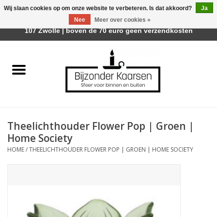
Wij slaan cookies op om onze website te verbeteren. Is dat akkoord?
Ja
Afhalen is mogelijk bij Trotz Woon & Cadeau | Belvederelaan
Nee
Meer over cookies »
0 Artikelen - €0,00
107 Zwolle | boven de 70 euro geen verzendkosten
Home
Räder Design Stories
Kaarsen
Theelichthouder Flower Pop | Groen |
Geurkaarsen
Home Society
HOME
/
THEELICHTHOUDER FLOWER POP | GROEN | HOME SOCIETY
Tafelhaarden
Sfeer voor Buiten
Kaarsenhouders