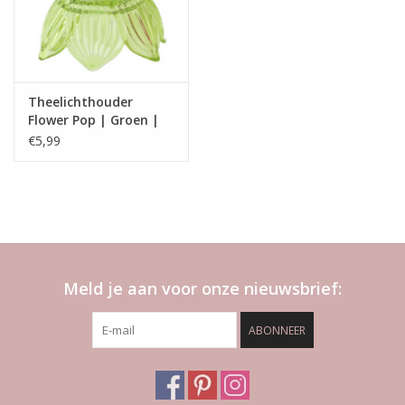
Theelichthouder
Flower Pop | Groen |
Home Society
€5,99
Meld je aan voor onze nieuwsbrief:
ABONNEER