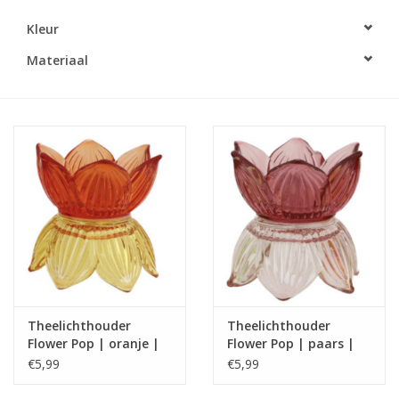
Kleur
LED Kaarsen
Materiaal
Kaarsen accessoires
Relatiegeschenken & Bedankjes
Huisparfums
Sale
Blog
Theelichthouder
Theelichthouder
Merken
Flower Pop | oranje |
Flower Pop | paars |
Home Society
Home Society
€5,99
€5,99