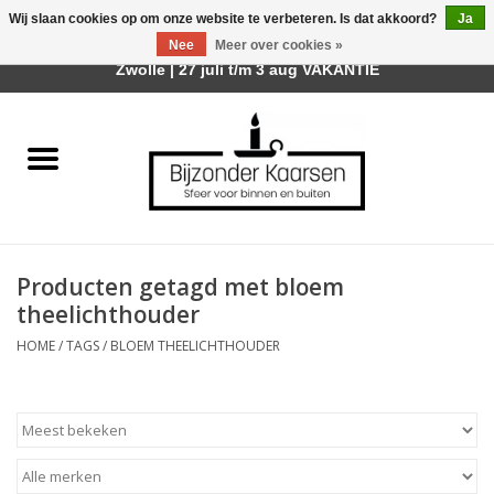
Wij slaan cookies op om onze website te verbeteren. Is dat akkoord?
Ja
Afhalen is mogelijk bij mijn winkel Trotz | Belvederelaan 107
Nee
Meer over cookies »
0 Artikelen - €0,00
Zwolle | 27 juli t/m 3 aug VAKANTIE
Home
Räder Design Stories
Kaarsen
Producten getagd met bloem
Geurkaarsen
theelichthouder
HOME
/
TAGS
/
BLOEM THEELICHTHOUDER
Tafelhaarden
Sfeer voor Buiten
Kaarsenhouders