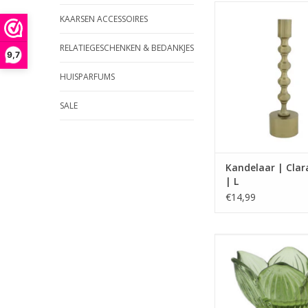
Materiaal: Me
KAARSEN ACCESSOIRES
Afmetingen (cm): 23,
RELATIEGESCHENKEN & BEDANKJES
Geschikt voor de di
9,7
van Home Soci
HUISPARFUMS
TOEVOEGEN AAN WI
SALE
Kandelaar | Clar
| L
€14,99
theelichthouder verkri
kleuren.
Materiaal: Gl
afmetingen: 6,9 x 7
TOEVOEGEN AAN WI