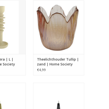
l: metaal
Tulp theelichthouder verkrijgbaar
: 16 x 7 x 7
in 2 kleuren
ndelaar is alleen
Materiaal: Glas
r de S/L diner
afmetingen (cm): 7,5 x 8 x 8
Home Society.
TOEVOEGEN AAN WINKELWAGEN
N WINKELWAGEN
ra | L |
Theelichthouder Tullip |
e Society
zand | Home Society
€4,99
,5 x 6,2 x 6,2
Afmeting : 29,5 x 6,2 x 6,2
fstandsbediening
Geleverd met afstandsbediening
N WINKELWAGEN
TOEVOEGEN AAN WINKELWAGEN