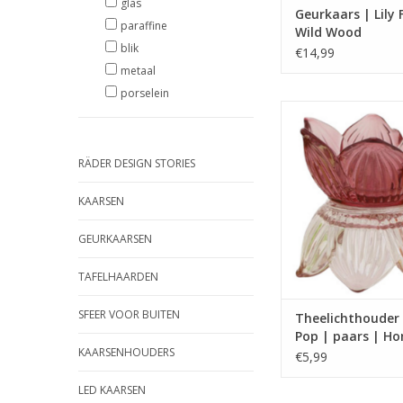
glas
Geurkaars | Lily 
paraffine
Wild Wood
blik
€14,99
metaal
porselein
subtiele theelich
verkrijgbaar in 3 
Materiaal: Gl
RÄDER DESIGN STORIES
afmetingen: 6,9 x 7
TOEVOEGEN AAN WI
KAARSEN
GEURKAARSEN
TAFELHAARDEN
SFEER VOOR BUITEN
Theelichthouder 
Pop | paars | H
KAARSENHOUDERS
Society
€5,99
LED KAARSEN