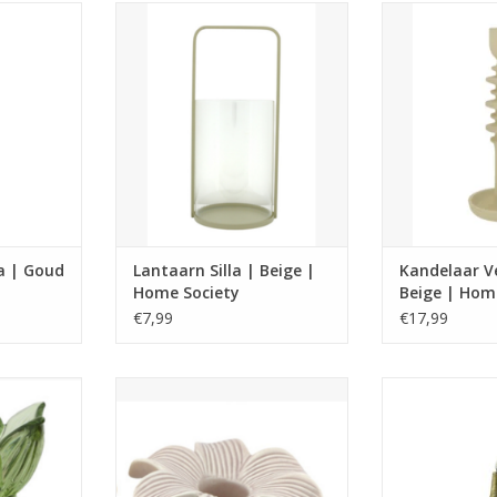
taal
Materiaal: Metaal/Glas
Materiaa
5 x 6 x 6
afmetingen: 24,5 x 11 x 11
Afmetingen
Let op: deze ka
TOEVOEGEN AAN WINKELWAGEN
nerkaarsen
geschikt voo
ety.
kaarsen van 
NKELWAGEN
TOEVOEGEN AA
a | Goud
Lantaarn Silla | Beige |
Kandelaar Ve
Home Society
Beige | Hom
€7,99
€17,99
jgbaar in 3
Bloem kandelaar verkrijgbaar in
Afmeting : 29
2 kleuren. Van porselein. Twee
Geleverd met a
as
soorten bloemen.
TOEVOEGEN AA
,7 x 7,7
Let op: in deze kandelaar passen
NKELWAGEN