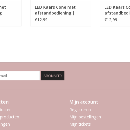
met
LED Kaars Cone met
LED Kaars C
g |
afstandbediening |
afstandbedi
Greige | M
Goud| M
€12,99
€12,99
ABONNEER
cten
Mijn account
ducten
Registreren
producten
Mijn bestellingen
ingen
Mijn tickets