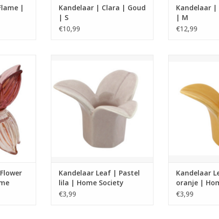
Flame |
Kandelaar | Clara | Goud
Kandelaar |
| S
| M
€10,99
€12,99
thouder
Blad kandelaar verkrijgbaar in 2
Blad kandelaar 
kleuren.
kleuren. Van porselein. Twee
kleuren. Van 
as
soorten bloemen.
soorten
,7 x 7,7
Let op: in deze kandelaar passen
Let op: in deze
NKELWAGEN
alleen de S/L diner kaarsen van
alleen de S/L d
Home Society.
Home S
TOEVOEGEN AAN WINKELWAGEN
TOEVOEGEN AA
Flower
Kandelaar Leaf | Pastel
Kandelaar Le
ome
lila | Home Society
oranje | Ho
€3,99
€3,99