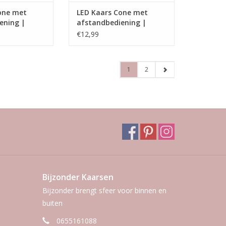
one met
LED Kaars Cone met
ening |
afstandbediening |
Zwart | M
€12,99
1
2
Bijzonder Kaarsen
Bijzonder brengt sfeer voor binnen en
buiten
0655161088