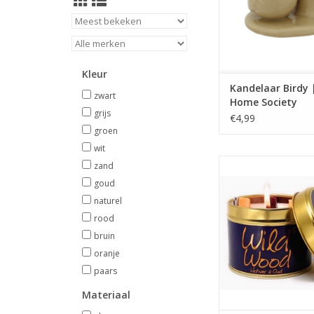
Home Socie
TOEVOEGEN AAN WI
Kleur
Kandelaar Birdy 
zwart
Home Society
grijs
€4,99
groen
wit
Brandtijd 35 uur, afm
zand
x 6,6 cm.”
goud
TOEVOEGEN AAN WI
naturel
rood
bruin
oranje
paars
Materiaal