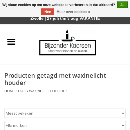
Wij slaan cookies op om onze website te verbeteren. Is dat akkoord?
Ja
Afhalen is mogelijk bij mijn winkel Trotz | Belvederelaan 107
Nee
Meer over cookies »
0 Artikelen - €0,00
Zwolle | 27 juli t/m 3 aug VAKANTIE
Home
Räder Design Stories
Kaarsen
Producten getagd met waxinelicht
Geurkaarsen
houder
HOME
/
TAGS
/
WAXINELICHT HOUDER
Tafelhaarden
Sfeer voor Buiten
Kaarsenhouders