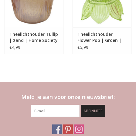
Theelichthouder Tullip
Theelichthouder
| zand | Home Society
Flower Pop | Groen |
Home Society
€4,99
€5,99
Meld je aan voor onze nieuwsbrief:
ABONNEER