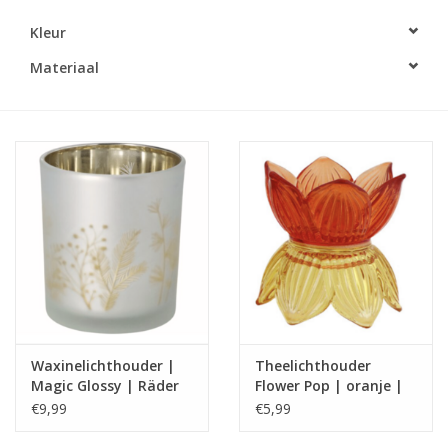
Kleur
LED Kaarsen
Materiaal
Kaarsen accessoires
Relatiegeschenken & Bedankjes
Huisparfums
Sale
Blog
Waxinelichthouder |
Theelichthouder
Merken
Magic Glossy | Räder
Flower Pop | oranje |
Home Society
€9,99
€5,99