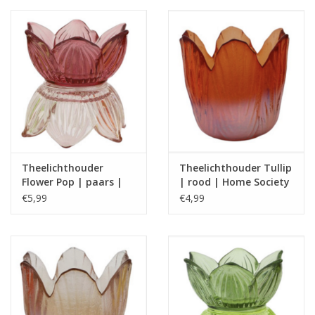
Theelichthouder
Theelichthouder Tullip
Flower Pop | paars |
| rood | Home Society
Home Society
€5,99
€4,99