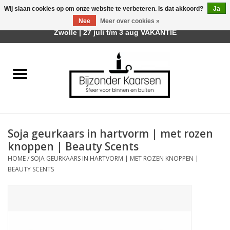
Wij slaan cookies op om onze website te verbeteren. Is dat akkoord?
Ja
Afhalen is mogelijk bij mijn winkel Trotz | Belvederelaan 107
Nee
Meer over cookies »
0 Artikelen - €0,00
Zwolle | 27 juli t/m 3 aug VAKANTIE
Home
Räder Design Stories
Kaarsen
Soja geurkaars in hartvorm | met rozen
Geurkaarsen
knoppen | Beauty Scents
HOME
/
SOJA GEURKAARS IN HARTVORM | MET ROZEN KNOPPEN |
Tafelhaarden
BEAUTY SCENTS
Sfeer voor Buiten
Kaarsenhouders