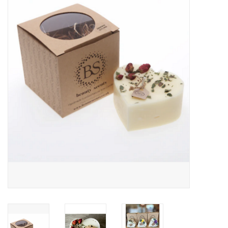
LED Kaarsen
Kaarsen accessoires
Relatiegeschenken & Bedankjes
Huisparfums
Sale
Blog
Merken