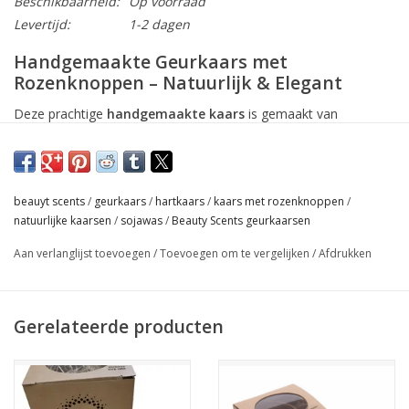
Beschikbaarheid:
Op voorraad
Levertijd:
1-2 dagen
Handgemaakte Geurkaars met
Rozenknoppen – Natuurlijk & Elegant
Deze prachtige
handgemaakte kaars
is gemaakt van
plantaardige was op basis van soja en olie
, verrijkt met
geurige fragrance oil
en stijlvol versierd met echte
gedroogde
rozenknoppen
. Een romantische blikvanger die zorgt voor sfeer
beauyt scents
/
geurkaars
/
hartkaars
/
kaars met rozenknoppen
/
en geur in elke ruimte.
natuurlijke kaarsen
/
sojawas
/
Beauty Scents geurkaarsen
De was is sterk geparfumeerd, waardoor de geur zich subtiel
Aan verlanglijst toevoegen
/
Toevoegen om te vergelijken
/
Afdrukken
maar langdurig verspreidt. Met een
brandduur van 40 uur
is
deze kaars ideaal voor ontspanningsmomenten, als stijlvol
cadeau of als decoratief accent in huis.
Gerelateerde producten
Materiaal
: Plantaardige soja-was, fragrance oil, gedroogde
roze
Ø 9 cm x H 5 cm