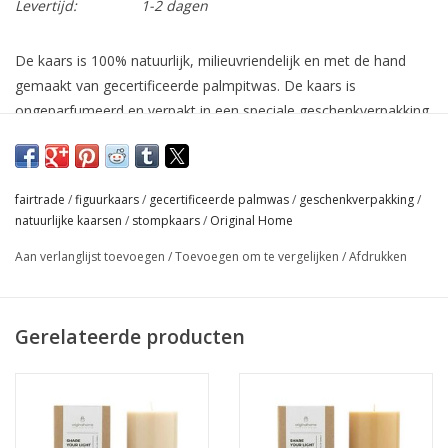
Levertijd:
1-2 dagen
De kaars is 100% natuurlijk, milieuvriendelijk en met de hand
gemaakt van gecertificeerde palmpitwas. De kaars is
ongeparfumeerd en verpakt in een speciale geschenkverpakking.
Elke aankoop steunt een fairtradeproject op Java, Indonesië.
Brandtijd : 70 uur
fairtrade
/
figuurkaars
/
gecertificeerde palmwas
/
geschenkverpakking
/
Afmeting : 8 x 8 X 15 cm
natuurlijke kaarsen
/
stompkaars
/
Original Home
Aan verlanglijst toevoegen
/
Toevoegen om te vergelijken
/
Afdrukken
Gerelateerde producten