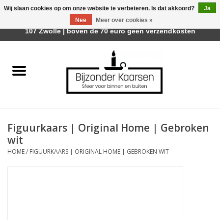
Wij slaan cookies op om onze website te verbeteren. Is dat akkoord?
Ja
Afhalen is mogelijk bij Trotz Woon & Cadeau | Belvederelaan
Nee
Meer over cookies »
0 Artikelen - €0,00
107 Zwolle | boven de 70 euro geen verzendkosten
Home
Räder Design Stories
Kaarsen
Figuurkaars | Original Home | Gebroken
Geurkaarsen
wit
HOME
/
FIGUURKAARS | ORIGINAL HOME | GEBROKEN WIT
Tafelhaarden
Sfeer voor Buiten
Kaarsenhouders