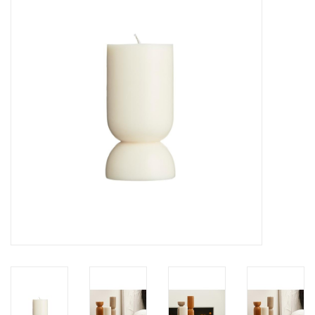
LED Kaarsen
Kaarsen accessoires
Relatiegeschenken & Bedankjes
Huisparfums
Sale
Blog
Merken