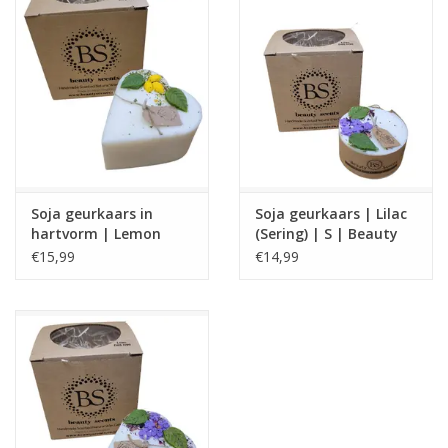
Soja geurkaars in
Soja geurkaars | Lilac
hartvorm | Lemon
(Sering) | S | Beauty
gras | S | Beauty
Scents
€15,99
€14,99
Scents