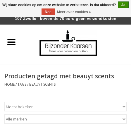
Wij slaan cookies op om onze website te verbeteren. Is dat akkoord?
Ja
Afhalen is mogelijk bij Trotz Woon & Cadeau | Belvederelaan
Nee
Meer over cookies »
0 Artikelen - €0,00
107 Zwolle | boven de 70 euro geen verzendkosten
Home
Räder Design Stories
Kaarsen
Producten getagd met beauyt scents
Geurkaarsen
HOME
/
TAGS
/
BEAUYT SCENTS
Tafelhaarden
Sfeer voor Buiten
Kaarsenhouders