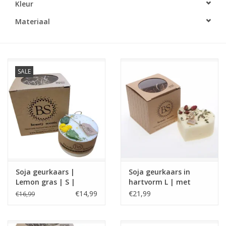
Kleur
LED Kaarsen
Materiaal
Kaarsen accessoires
SALE
Relatiegeschenken & Bedankjes
Huisparfums
Sale
Blog
Soja geurkaars |
Soja geurkaars in
Lemon gras | S |
hartvorm L | met
Merken
Beauty Scents
rozen knoppen |
€14,99
€21,99
€16,99
Beauty Scents