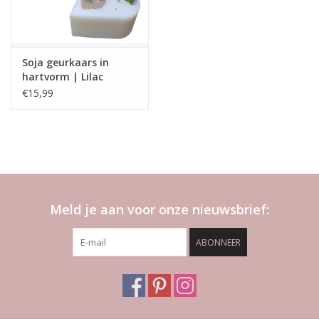
Soja geurkaars in
hartvorm | Lilac
(Sering) | S | Beauty
€15,99
Scents
Meld je aan voor onze nieuwsbrief:
ABONNEER