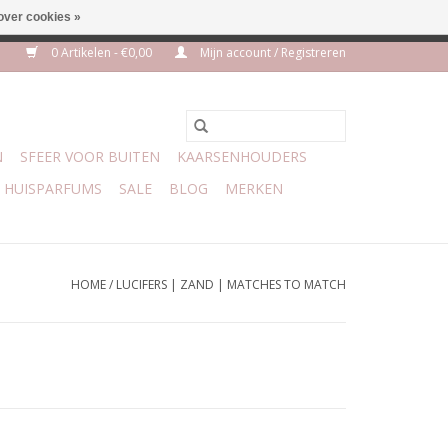
over cookies »
euro geen verzendkosten
0 Artikelen - €0,00
Mijn account / Registreren
N
SFEER VOOR BUITEN
KAARSENHOUDERS
HUISPARFUMS
SALE
BLOG
MERKEN
HOME
/
LUCIFERS | ZAND | MATCHES TO MATCH