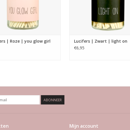
ers | Roze | you glow girl
Lucifers | Zwart | light on
€6,95
ABONNEER
cten
Mijn account