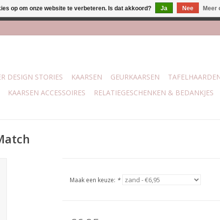
kies op om onze website te verbeteren. Is dat akkoord?
Ja
Nee
Meer 
j Trotz Woon & Cadeau | Belvederelaan 107 Zwolle | boven de 70 
R DESIGN STORIES
KAARSEN
GEURKAARSEN
TAFELHAARDE
KAARSEN ACCESSOIRES
RELATIEGESCHENKEN & BEDANKJES
 Match
Maak een keuze:
*