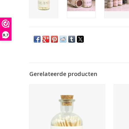
9,7
Gerelateerde producten
Een glazen potje met 80 witte lucifers.
Een g
Afmetingen van het potje: 6 x 10,5 cm
Afme
Lengte van de lucifers: 8 cm