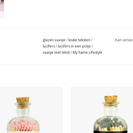
glazen vaasje
/
leuke teksten
/
Aan verlan
lucifers
/
lucifers in een potje
/
vaasje met tekst
/
My flame Lifestyle
lazen potje met 80 witte lucifers.
Een glazen potje met 80 witte luc
tingen van het potje: 6 x 10,5 cm
Afmetingen van het potje: 6 x 10
Lengte van de lucifers: 8 cm
Lengte van de lucifers: 8 c