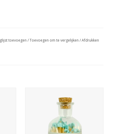
glijst toevoegen
/
Toevoegen om te vergelijken
/
Afdrukken
ifers.
Een glazen potje met 80 witte lucifers.
,5 cm
Afmetingen van het potje: 6 x 10,5 cm
m
Lengte van de lucifers: 8 cm