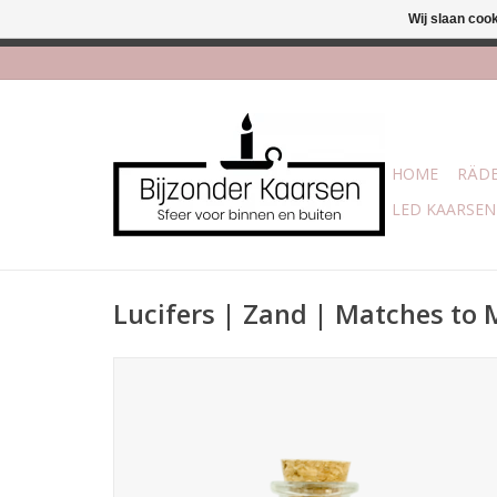
Wij slaan coo
Afhalen is mogelijk bi
HOME
RÄDE
LED KAARSEN
Lucifers | Zand | Matches to