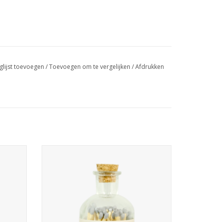
glijst toevoegen
/
Toevoegen om te vergelijken
/
Afdrukken
ifers.
Een glazen potje met 80 witte lucifers.
,5 cm
Afmetingen van het potje: 6 x 10,5 cm
m
Lengte van de lucifers: 8 cm