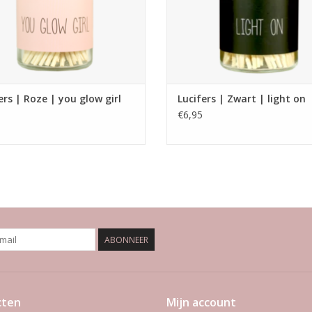
ers | Roze | you glow girl
Lucifers | Zwart | light on
€6,95
ABONNEER
cten
Mijn account