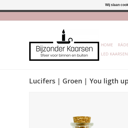
Wij slaan coo
Afhalen is mogelijk bi
HOME
RÄDE
LED KAARSEN
Lucifers | Groen | You ligth u