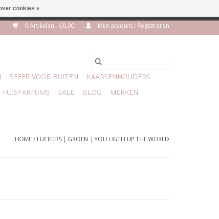
over cookies »
euro geen verzendkosten
0 Artikelen - €0,00
Mijn account / Registreren
N
SFEER VOOR BUITEN
KAARSENHOUDERS
HUISPARFUMS
SALE
BLOG
MERKEN
HOME
/
LUCIFERS | GROEN | YOU LIGTH UP THE WORLD