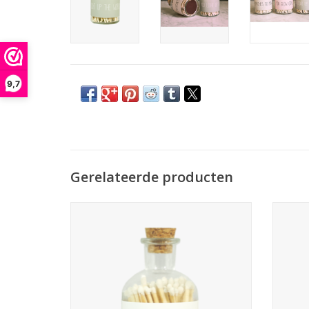
9,7
Gerelateerde producten
Een glazen potje met 80 witte lucifers.
Een g
Afmetingen van het potje: 6 x 10,5 cm
Afme
Lengte van de lucifers: 8 cm