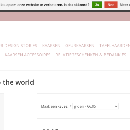
kies op om onze website te verbeteren. Is dat akkoord?
Ja
Nee
Meer 
j Trotz Woon & Cadeau | Belvederelaan 107 Zwolle | boven de 70 
R DESIGN STORIES
KAARSEN
GEURKAARSEN
TAFELHAARDE
KAARSEN ACCESSOIRES
RELATIEGESCHENKEN & BEDANKJES
p the world
Maak een keuze:
*