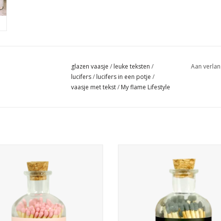
glazen vaasje
/
leuke teksten
/
Aan verlan
lucifers
/
lucifers in een potje
/
vaasje met tekst
/
My flame Lifestyle
lazen potje met 80 witte lucifers.
Een glazen potje met 80 witte luc
tingen van het potje: 6 x 10,5 cm
Afmetingen van het potje: 6 x 10
Lengte van de lucifers: 8 cm
Lengte van de lucifers: 8 c