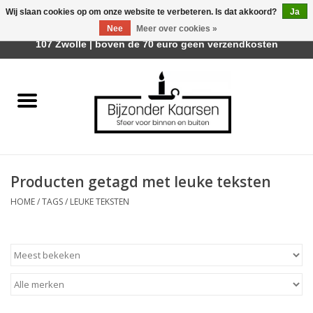
Wij slaan cookies op om onze website te verbeteren. Is dat akkoord?
Ja
Afhalen is mogelijk bij Trotz Woon & Cadeau | Belvederelaan
Nee
Meer over cookies »
0 Artikelen - €0,00
107 Zwolle | boven de 70 euro geen verzendkosten
Home
Räder Design Stories
Kaarsen
Producten getagd met leuke teksten
Geurkaarsen
HOME
/
TAGS
/
LEUKE TEKSTEN
Tafelhaarden
Sfeer voor Buiten
Kaarsenhouders