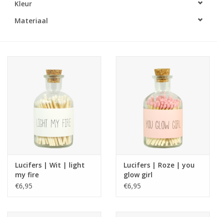
Kleur
LED Kaarsen
Materiaal
Kaarsen accessoires
Relatiegeschenken & Bedankjes
Huisparfums
Sale
Blog
Lucifers | Wit | light
Lucifers | Roze | you
my fire
glow girl
Merken
€6,95
€6,95