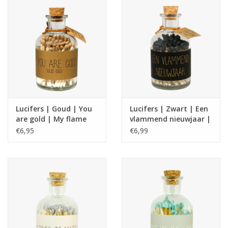
Lucifers | Goud | You
Lucifers | Zwart | Een
are gold | My flame
vlammend nieuwjaar |
My Flame
€6,95
€6,99