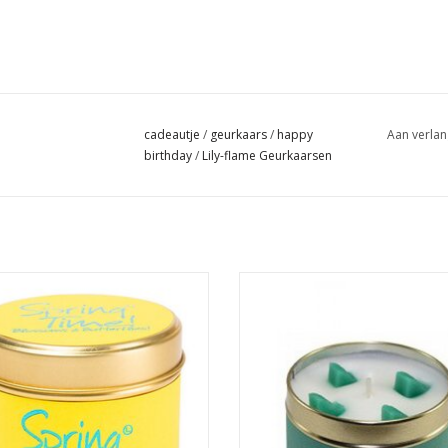
cadeautje
/
geurkaars
/
happy
Aan verlan
birthday
/
Lily-flame Geurkaarsen
Brandtijd 35 uur
Brandtijd 35 uur
Afmeting: 7.7 x 6.6 cm
Afmeting: 7.7 x 6.6 cm
EVOEGEN AAN WINKELWAGEN
TOEVOEGEN AAN WINKELWA