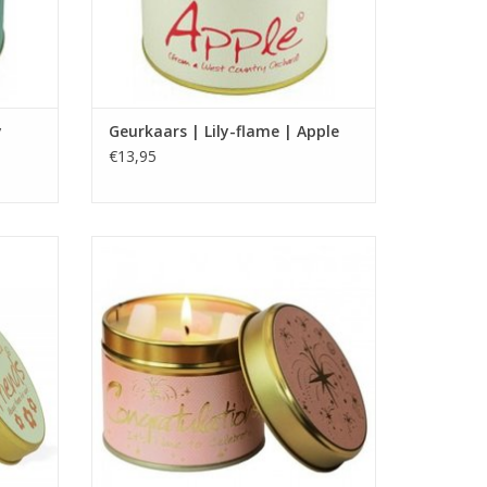
y
Geurkaars | Lily-flame | Apple
€13,95
Brandtijd 35 uur
Afmeting: 7.7 x 6.6 cm
GEN