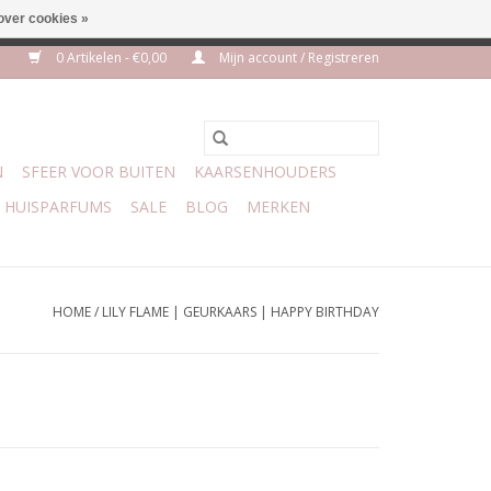
over cookies »
m 3 aug VAKANTIE
0 Artikelen - €0,00
Mijn account / Registreren
N
SFEER VOOR BUITEN
KAARSENHOUDERS
HUISPARFUMS
SALE
BLOG
MERKEN
HOME
/
LILY FLAME | GEURKAARS | HAPPY BIRTHDAY