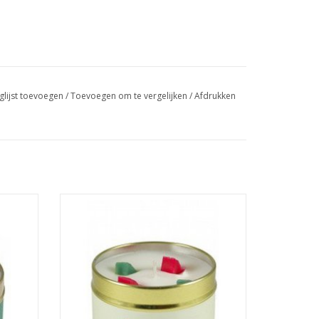
glijst toevoegen
/
Toevoegen om te vergelijken
/
Afdrukken
Lily-flame geurkaars in blik. Geur: Apple
GEN