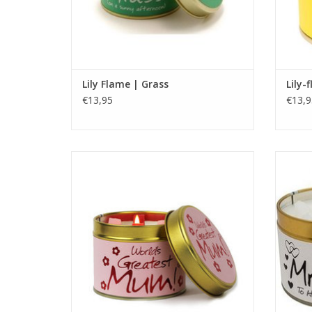
Lily Flame | Grass
Lily-
€13,95
€13,9
Brandtijd 35 uu
Afmetingen 7,7 x 6,6 cm
TOEVOEGEN AAN WINKELWAGEN
TO