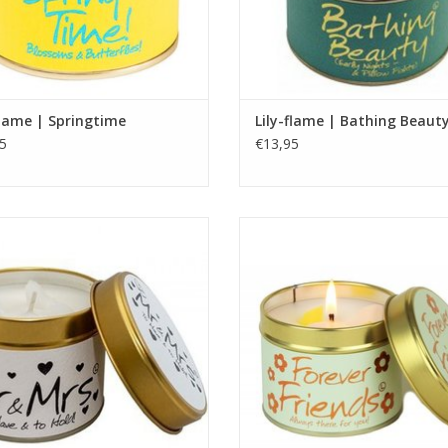
flame | Springtime
Lily-flame | Bathing Beaut
5
€13,95
Brandtijd 35 uur
Brandtijd 35 uur.
Afmetingen 7,7 x 6,6 cm
Afmetingen 7,7 x 6,6 cm
EVOEGEN AAN WINKELWAGEN
TOEVOEGEN AAN WINKELWA