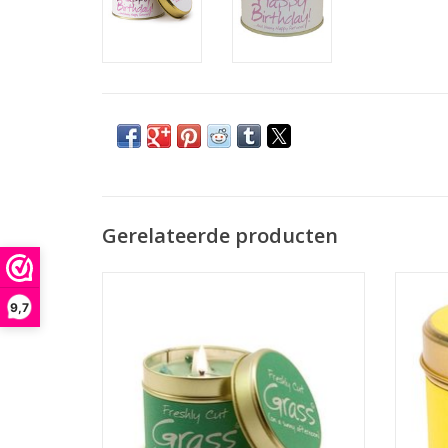
Gerelateerde producten
Brandtijd 35 uur
Afmeting: 7.7 x 6.6cm
9,7
TOEVOEGEN AAN WINKELWAGEN
TO