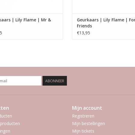
aars | Lily Flame | Mr &
Geurkaars | Lily Flame | Fo
Friends
5
€13,95
ABONNEER
cten
Mijn account
ducten
Registreren
producten
Mijn bestellingen
ingen
Mijn tickets