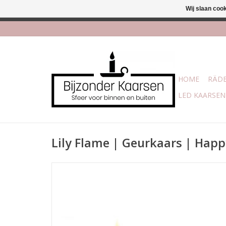
Wij slaan coo
Afhalen is moge
HOME
RÄDE
LED KAARSEN
Lily Flame | Geurkaars | Happ