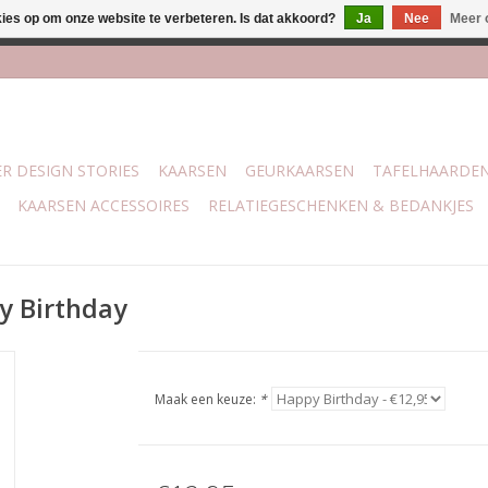
kies op om onze website te verbeteren. Is dat akkoord?
Ja
Nee
Meer 
lijk bij mijn winkel Trotz | Belvederelaan 107 Zwolle | 27 juli t/
R DESIGN STORIES
KAARSEN
GEURKAARSEN
TAFELHAARDE
KAARSEN ACCESSOIRES
RELATIEGESCHENKEN & BEDANKJES
y Birthday
Maak een keuze:
*