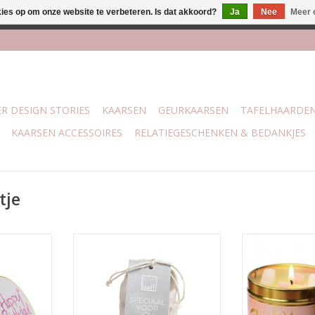
kies op om onze website te verbeteren. Is dat akkoord?
Ja
Nee
Meer 
lijk bij mijn winkel Trotz | Belvederelaan 107 Zwolle | 27 juli t/
R DESIGN STORIES
KAARSEN
GEURKAARSEN
TAFELHAARDE
KAARSEN ACCESSOIRES
RELATIEGESCHENKEN & BEDANKJES
tje
uur
Theelichtjes met 10 stuks in een
Brandti
 6.6cm
jute zakje voorzien van een
Afmeting: 
mooie tekst. Leuk om toe te
voegen aan elk sfeervol
cadeautje!