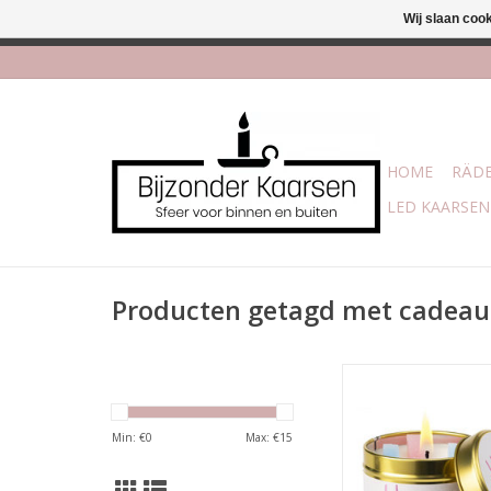
Wij slaan coo
Afhalen is moge
HOME
RÄDE
LED KAARSEN
Producten getagd met cadeau
Brandtijd 35 
Afmeting: 7.7 x
Min: €
0
Max: €
15