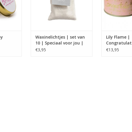
py
Waxinelichtjes | set van
Lily Flame |
10 | Speciaal voor jou |
Congratulat
Leeff
€3,95
€13,95