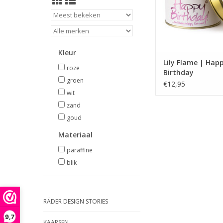
Kleur
Lily Flame | Hap
roze
Birthday
groen
€12,95
wit
zand
goud
Materiaal
paraffine
blik
RÄDER DESIGN STORIES
9,7
KAARSEN