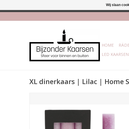
Wij slaan coo
Afhalen is moge
HOME
RÄDE
LED KAARSEN
XL dinerkaars | Lilac | Home 