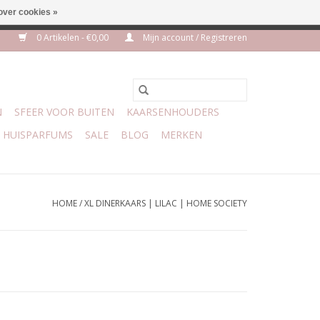
over cookies »
m 3 aug VAKANTIE
0 Artikelen - €0,00
Mijn account / Registreren
N
SFEER VOOR BUITEN
KAARSENHOUDERS
HUISPARFUMS
SALE
BLOG
MERKEN
HOME
/
XL DINERKAARS | LILAC | HOME SOCIETY