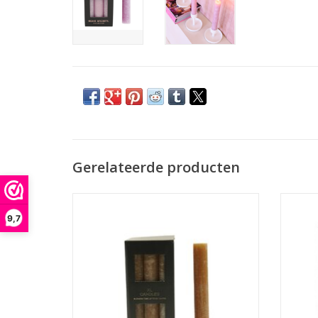
Gerelateerde producten
XL dinerkaars
Alleen geschikt voor XL kandelaar van
Alle
9,7
Home Society
Afmeting : 3.2 x 3.2 x 24
Brandtijd tot 24 uur