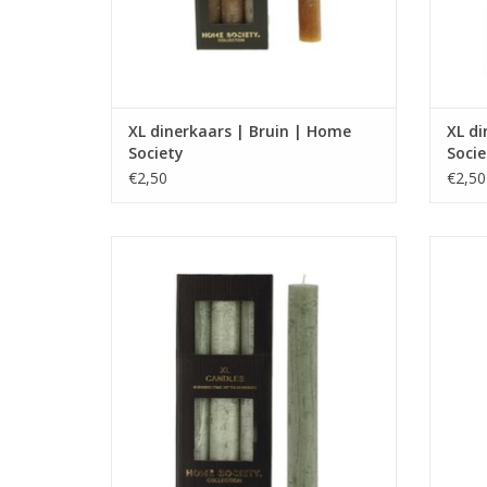
XL dinerkaars | Bruin | Home
XL di
Society
Socie
€2,50
€2,50
XL dinerkaars
Alleen geschikt voor XL kandelaars van
Allee
Home Society
Afmeting : 3.2 x 3.2 x 24
TOEVOEGEN AAN WINKELWAGEN
TO