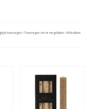
glijst toevoegen
/
Toevoegen om te vergelijken
/
Afdrukken
XL dinerkaars
rs van
Alleen geschikt voor XL kandelaars van
Home Society
Afmeting : 3.2 x 3.2 x 24
TOEVOEGEN AAN WINKELWAGEN
GEN