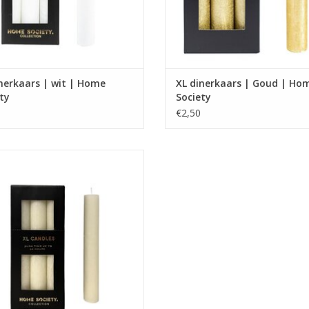
nerkaars | wit | Home
XL dinerkaars | Goud | Ho
ty
Society
€2,50
XL dinerkaars
n geschikt voor XL kandelaars van
Home Society
Afmeting : 3.2 x 3.2 x 24
EVOEGEN AAN WINKELWAGEN