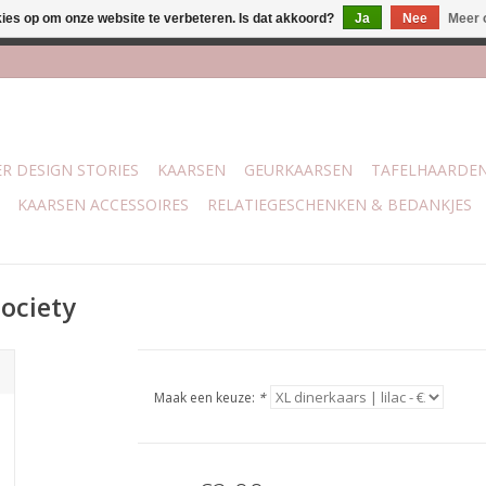
kies op om onze website te verbeteren. Is dat akkoord?
Ja
Nee
Meer 
lijk bij mijn winkel Trotz | Belvederelaan 107 Zwolle | 27 juli t/
R DESIGN STORIES
KAARSEN
GEURKAARSEN
TAFELHAARDE
KAARSEN ACCESSOIRES
RELATIEGESCHENKEN & BEDANKJES
Society
Maak een keuze:
*