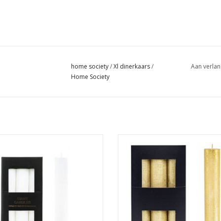
home society
/
Xl dinerkaars
/
Aan verlan
Home Society
XL dinerkaars
XL dinerkaars
en geschikt voor XL kandelaar van
Alleen geschikt voor XL kandelaa
Home Society
Home Society
Afmeting : 3.2 x 3.2 x 24
Afmeting : 3.2 x 3.2 x 24
Brandtijd: ± 24 uur
Brandtijd tot 24 uur
TOEVOEGEN AAN WINKELWA