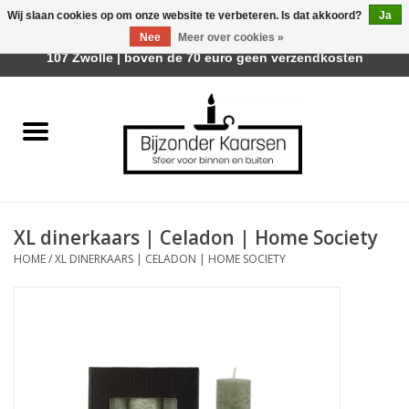
Wij slaan cookies op om onze website te verbeteren. Is dat akkoord?
Ja
Afhalen is mogelijk bij Trotz Woon & Cadeau | Belvederelaan
Nee
Meer over cookies »
0 Artikelen - €0,00
107 Zwolle | boven de 70 euro geen verzendkosten
Home
Räder Design Stories
Kaarsen
XL dinerkaars | Celadon | Home Society
Geurkaarsen
HOME
/
XL DINERKAARS | CELADON | HOME SOCIETY
Tafelhaarden
Sfeer voor Buiten
Kaarsenhouders