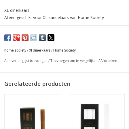
XL dinerkaars
Alleen geschikt voor XL kandelaars van Home Society
Brandtijd tot 24 uur
Afmeting :3.2 x 3.2 x 24
let op: deze prijs geld voor 1 kaars!
home society
/
Xl dinerkaars
/
Home Society
Aan verlanglijst toevoegen
/
Toevoegen om te vergelijken
/
Afdrukken
Gerelateerde producten