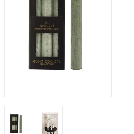
LED Kaarsen
Kaarsen accessoires
Relatiegeschenken & Bedankjes
Huisparfums
Sale
Blog
Merken