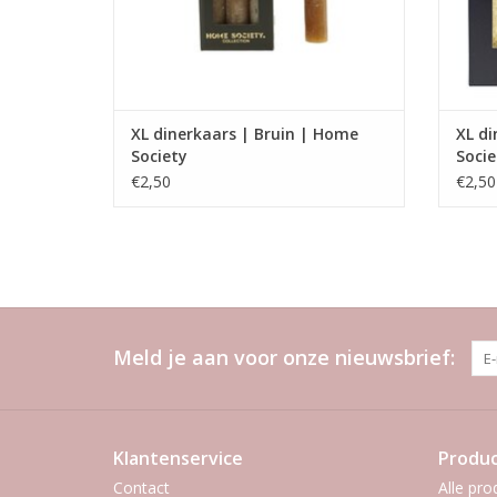
XL dinerkaars | Bruin | Home
XL d
Society
Socie
€2,50
€2,50
Meld je aan voor onze nieuwsbrief:
Klantenservice
Produ
Contact
Alle pro