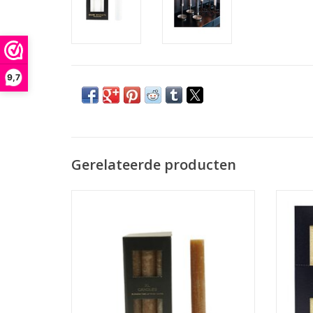
9,7
Gerelateerde producten
XL dinerkaars
Alleen geschikt voor XL kandelaar van
Allee
Home Society
Afmeting : 3.2 x 3.2 x 24
Brandtijd tot 24 uur
TO