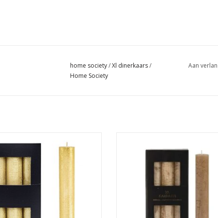
home society
/
Xl dinerkaars
/
Aan verlan
Home Society
XL dinerkaars
XL dinerkaars
n geschikt voor XL kandelaars van
Alleen geschikt voor XL kandelaa
Home Society
Home Society
Afmeting : 3.2 x 3.2 x 24
Afmeting : 3.2 x 3.2 x 24
Brandtijd tot 24 uur
TOEVOEGEN AAN WINKELWA
EVOEGEN AAN WINKELWAGEN