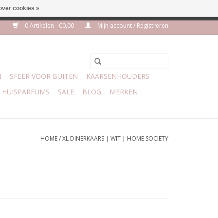
over cookies »
m 3 aug VAKANTIE
0 Artikelen - €0,00
Mijn account / Registreren
N
SFEER VOOR BUITEN
KAARSENHOUDERS
HUISPARFUMS
SALE
BLOG
MERKEN
HOME
/
XL DINERKAARS | WIT | HOME SOCIETY