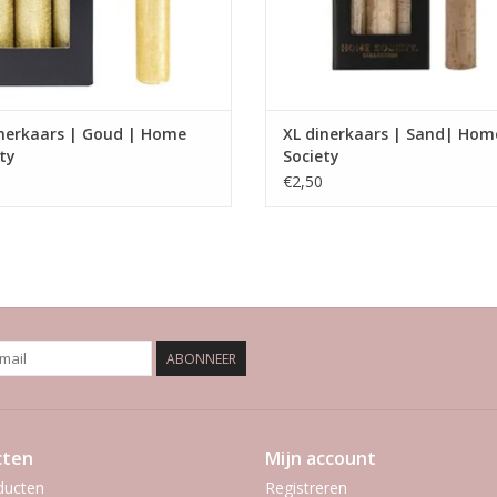
inerkaars | Goud | Home
XL dinerkaars | Sand| Hom
ty
Society
€2,50
ABONNEER
cten
Mijn account
ducten
Registreren