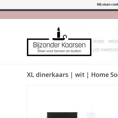
Wij slaan coo
Afhalen is moge
HOME
RÄDE
LED KAARSEN
XL dinerkaars | wit | Home So