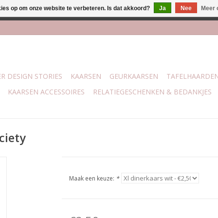
kies op om onze website te verbeteren. Is dat akkoord?
Ja
Nee
Meer 
lijk bij mijn winkel Trotz | Belvederelaan 107 Zwolle | 27 juli t/
R DESIGN STORIES
KAARSEN
GEURKAARSEN
TAFELHAARDE
KAARSEN ACCESSOIRES
RELATIEGESCHENKEN & BEDANKJES
ciety
Maak een keuze:
*