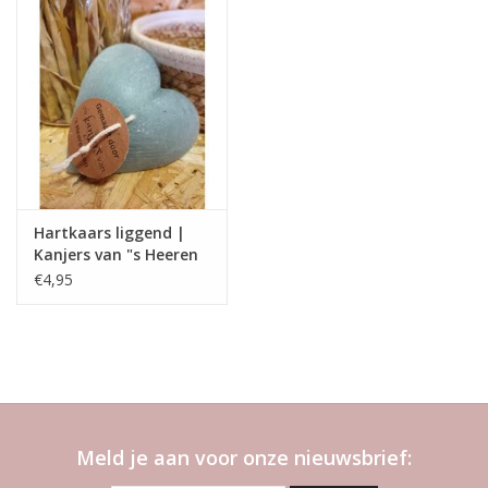
Hartkaars liggend |
Kanjers van "s Heeren
Loo
€4,95
Meld je aan voor onze nieuwsbrief: