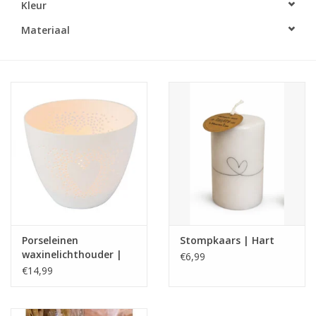
Kleur
LED Kaarsen
Materiaal
Kaarsen accessoires
Relatiegeschenken & Bedankjes
Huisparfums
Sale
Blog
Porseleinen
Stompkaars | Hart
waxinelichthouder |
€6,99
Merken
Poetry light | hart |
€14,99
Rader