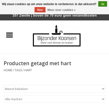
Wij slaan cookies op om onze website te verbeteren. Is dat akkoord?
Ja
Afhalen is mogelijk bij Trotz Woon & Cadeau | Belvederelaan
Nee
Meer over cookies »
0 Artikelen - €0,00
107 Zwolle | boven de 70 euro geen verzendkosten
Home
Räder Design Stories
Kaarsen
Producten getagd met hart
Geurkaarsen
HOME
/
TAGS
/
HART
Tafelhaarden
Sfeer voor Buiten
Kaarsenhouders