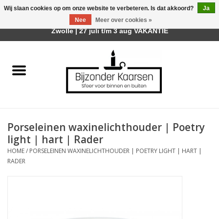
Wij slaan cookies op om onze website te verbeteren. Is dat akkoord?
Ja
Afhalen is mogelijk bij mijn winkel Trotz | Belvederelaan 107
Nee
Meer over cookies »
0 Artikelen - €0,00
Zwolle | 27 juli t/m 3 aug VAKANTIE
Home
Räder Design Stories
Kaarsen
Porseleinen waxinelichthouder | Poetry
Geurkaarsen
light | hart | Rader
HOME
/
PORSELEINEN WAXINELICHTHOUDER | POETRY LIGHT | HART |
Tafelhaarden
RADER
Sfeer voor Buiten
Kaarsenhouders