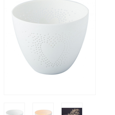
LED Kaarsen
Kaarsen accessoires
Relatiegeschenken & Bedankjes
Huisparfums
Sale
Blog
Merken