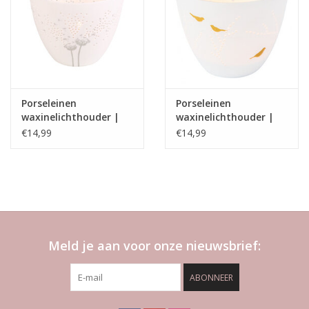
Porseleinen
Porseleinen
waxinelichthouder |
waxinelichthouder |
Poetry light |
Poetry light | vogels |
€14,99
€14,99
Dandelion | Rader
Rader
Meld je aan voor onze nieuwsbrief:
ABONNEER