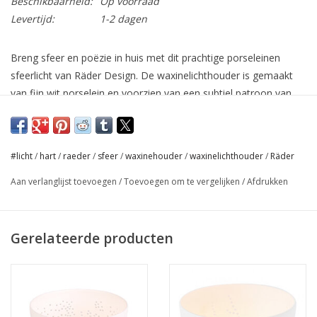
Beschikbaarheid:
Op voorraad
Levertijd:
1-2 dagen
Breng sfeer en poëzie in huis met dit prachtige porseleinen
sfeerlicht van Räder Design. De waxinelichthouder is gemaakt
van fijn wit porselein en voorzien van een subtiel patroon van
geperforeerde sterren, dat een betoverend lichteffect geeft
zodra er een theelichtje in brandt.
Perfect voor de wintermaanden, feestdagen of gewoon voor
#licht
/
hart
/
raeder
/
sfeer
/
waxinehouder
/
waxinelichthouder
/
Räder
een warm moment thuis. Deze
theelichthouder
past dankzij
Aan verlanglijst toevoegen
/
Toevoegen om te vergelijken
/
Afdrukken
het tijdloze design in elk interieur en is ook ideaal als cadeautje.
Design:
sterretjes in geperforeerd patroon
Gerelateerde producten
~ Afmeting: Ø 8 cm en 6,5 cm hoog (S)
~ Afmeting: Ø 9 cm en 9 cm hoog (L)
~ Materiaal: ongeglazuurd porselein
~ Eventueel met de hand afwassen