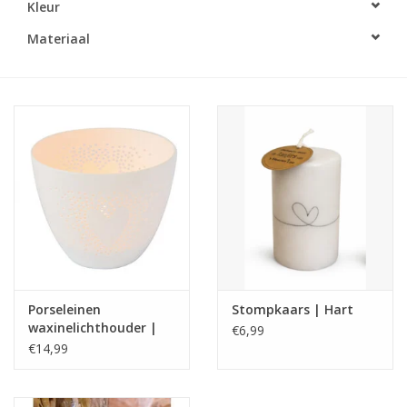
Kleur
LED Kaarsen
Materiaal
Kaarsen accessoires
Relatiegeschenken & Bedankjes
Huisparfums
Sale
Blog
Porseleinen
Stompkaars | Hart
waxinelichthouder |
€6,99
Merken
Poetry light | hart |
€14,99
Rader