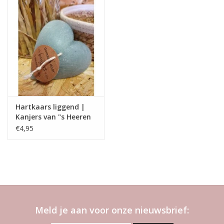
Hartkaars liggend |
Kanjers van "s Heeren
Loo
€4,95
Meld je aan voor onze nieuwsbrief: