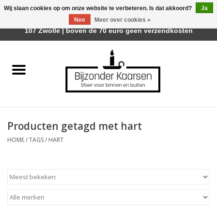
Wij slaan cookies op om onze website te verbeteren. Is dat akkoord?
Ja
Afhalen is mogelijk bij Trotz Woon & Cadeau | Belvederelaan
Nee
Meer over cookies »
0 Artikelen - €0,00
107 Zwolle | boven de 70 euro geen verzendkosten
Home
Räder Design Stories
Kaarsen
Producten getagd met hart
Geurkaarsen
HOME
/
TAGS
/
HART
Tafelhaarden
Sfeer voor Buiten
Kaarsenhouders